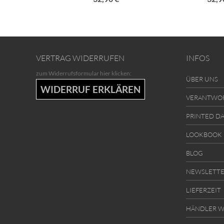
VERTRAG WIDERRUFEN
INFOS
zum Widerrufsformular hier klicken:
ÜBER UNS
WIDERRUF ERKLÄREN
VERANTWO
PRINTED D
LOOKBOOK
BLOG
NEWSLETT
LIEFERZEIT
HÄNDLER W