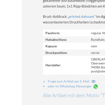
gekämmter Bio-Baumwolle (ringgesponn
unterem Saum, 1x1 Ripp-Bündchen am Kra
Brust-Aufdruck „
printed dahoam
“ im d
wasserbasierten Druckfarben (schadstoff-
Passform:
regular fi
Halsabschluss:
Rundhals
Kapuze:
nein
Druckposition:
vorne
OBERLA
Oberweinz
Hersteller:
94086 Ba
post@obe
Frage zum Artikel per E-Mail
oder im WhatsApp Messenger
Alle Artikel mit dem Motiv 