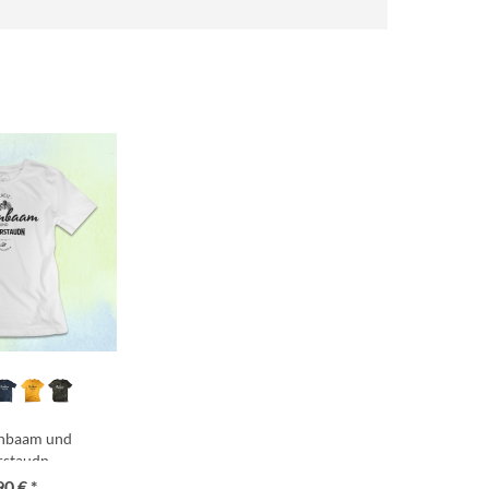
rnbaam und
rstaudn
90 € *