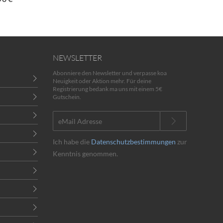
NEWSLETTER
Abonniere den Newsletter und verpasse koa
Neuigkeit oder Aktion mehr. Für deine
Registrierung bedank ma uns mit einem 5€
Gutschein.
Ich habe die
Datenschutzbestimmungen
zur
Kenntnis genommen.