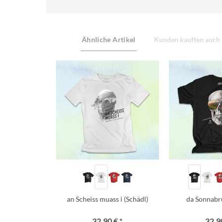
Ähnliche Artikel
Kunden kauften auch
an Scheiss muass i (Schädl)
da Sonnabr
32,90 € *
32,90