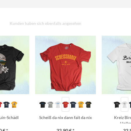
Kunden haben sich ebenfalls angesehen
uin-Schädl
Scheiß da nix dann fait da nix
Kreiz Bi
Holle
 € *
32,90 € *
32,