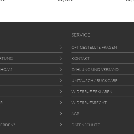
SERVICE
OFT GESTELLTE FRAGEN
RTUNG
KONTAKT
AHOAM
ZAHLUNG UND VERSAND
UMTAUSCH / RÜCKGABE
WIDERRUF ERKLÄREN
ER
WIDERRUFSRECHT
AGB
ERDEN?
DATENSCHUTZ