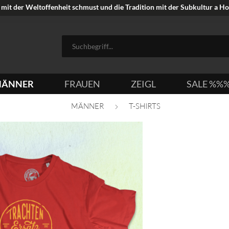
mit der Weltoffenheit schmust und die Tradition mit der Subkultur a Hoi
ÄNNER
FRAUEN
ZEIGL
SALE %%
MÄNNER
T-SHIRTS