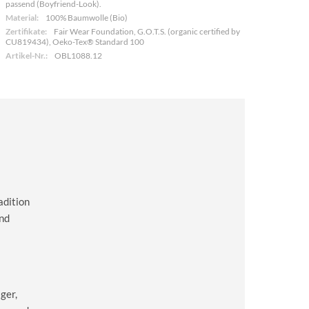
passend (Boyfriend-Look).
Material:
100% Baumwolle (Bio)
Zertifikate:
Fair Wear Foundation, G.O.T.S. (organic certified by
CU819434), Oeko-Tex® Standard 100
Artikel-Nr.:
OBL1088.12
adition
and
ger,