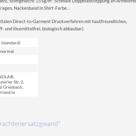
en), Stoffgewicht 155g/m². Schmale Doppelabsteppung an Ärmelend
gen, Nackenband in Shirt-Farbe. .
igitalen Direct-to-Garment Druckverfahren mit hautfreundlichen,
 und lösemittelfrei, biologisch abbaubar).
t (standard)
 normal
NDLA®,
ierler Str. 2,
d Griesbach,
rland.la
"Trachtenersatzgwand"