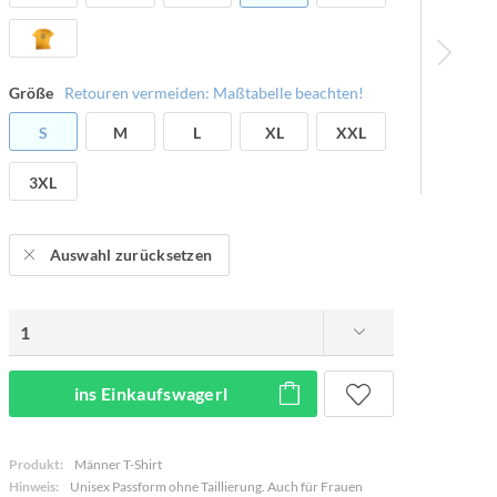
Größe
Retouren vermeiden: Maßtabelle beachten!
S
M
L
XL
XXL
3XL
Auswahl zurücksetzen
ins Einkaufswagerl
Produkt:
Männer T-Shirt
Hinweis:
Unisex Passform ohne Taillierung. Auch für Frauen