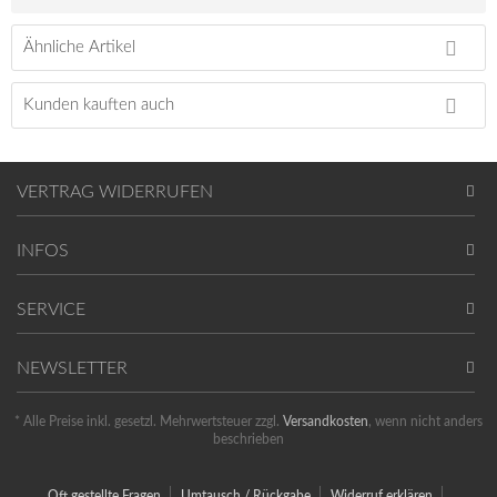
Ähnliche Artikel
Kunden kauften auch
VERTRAG WIDERRUFEN
INFOS
SERVICE
NEWSLETTER
* Alle Preise inkl. gesetzl. Mehrwertsteuer zzgl.
Versandkosten
, wenn nicht anders
beschrieben
Oft gestellte Fragen
Umtausch / Rückgabe
Widerruf erklären