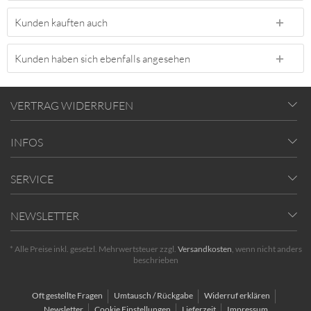
Kunden kauften auch
Kunden haben sich ebenfalls angesehen
VERTRAG WIDERRUFEN
INFOS
SERVICE
NEWSLETTER
* Alle Preise inkl. gesetzl. Mehrwertsteuer zzgl.
Versandkosten
, wenn nicht anders
beschrieben
Oft gestellte Fragen
Umtausch / Rückgabe
Widerruf erklären
Newsletter
Cookie Einstellungen
Lieferzeit
Impressum