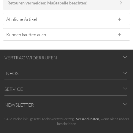
Retouren vermeiden: Maßtabelle beachten!
Ähnliche Artikel
Kunden kauften auch
VERTRAG WIDERRUFEN
INFOS
SERVICE
NEWSLETTER
* Alle Preise inkl. gesetzl. Mehrwertsteuer zzgl.
Versandkosten
, wenn nicht anders
beschrieben