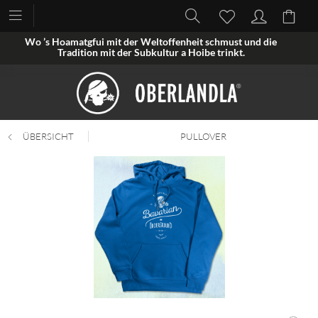
Wo ’s Hoamatgfui mit der Weltoffenheit schmust und die
Tradition mit der Subkultur a Hoibe trinkt.
ÜBERSICHT
PULLOVER