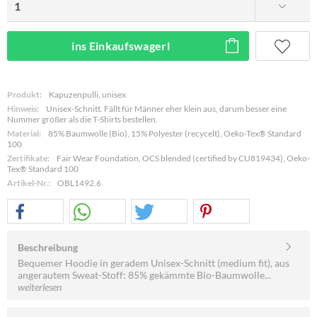
ins Einkaufswagerl
Produkt:
Kapuzenpulli, unisex
Hinweis:
Unisex-Schnitt. Fällt für Männer eher klein aus, darum besser eine
Nummer größer als die T-Shirts bestellen.
Material:
85% Baumwolle (Bio), 15% Polyester (recycelt), Oeko-Tex® Standard
100
Zertifikate:
Fair Wear Foundation, OCS blended (certified by CU819434), Oeko-
Tex® Standard 100
Artikel-Nr.:
OBL1492.6
Beschreibung
Bequemer Hoodie in geradem Unisex-Schnitt (medium fit), aus
angerautem Sweat-Stoff: 85% gekämmte Bio-Baumwolle...
weiterlesen