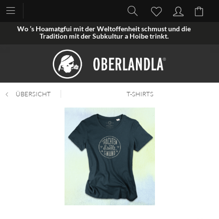
Wo ’s Hoamatgfui mit der Weltoffenheit schmust und die
Tradition mit der Subkultur a Hoibe trinkt.
ÜBERSICHT
T-SHIRTS