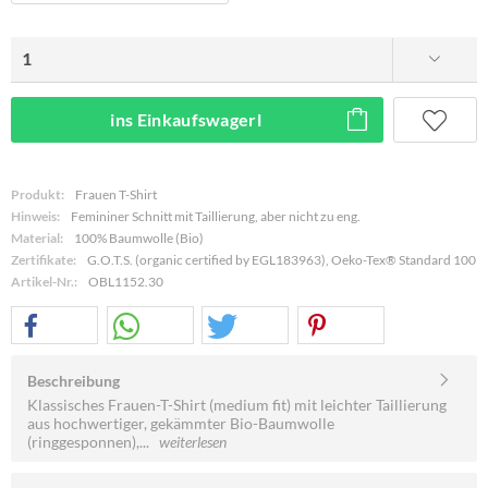
ins Einkaufswagerl
Produkt:
Frauen T-Shirt
Hinweis:
Femininer Schnitt mit Taillierung, aber nicht zu eng.
Material:
100% Baumwolle (Bio)
Zertifikate:
G.O.T.S. (organic certified by EGL183963), Oeko-Tex® Standard 100
Artikel-Nr.:
OBL1152.30
Beschreibung
Klassisches Frauen-T-Shirt (medium fit) mit leichter Taillierung
aus hochwertiger, gekämmter Bio-Baumwolle
(ringgesponnen),...
weiterlesen