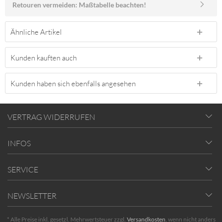
Retouren vermeiden: Maßtabelle beachten!
Ähnliche Artikel
Kunden kauften auch
Kunden haben sich ebenfalls angesehen
VERTRAG WIDERRUFEN
INFOS
SERVICE
NEWSLETTER
* Alle Preise inkl. gesetzl. Mehrwertsteuer zzgl.
Versandkosten
, wenn nicht anders