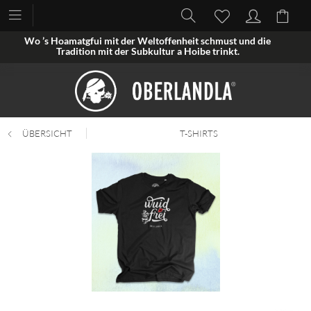
Wo ’s Hoamatgfui mit der Weltoffenheit schmust und die
Tradition mit der Subkultur a Hoibe trinkt.
ÜBERSICHT
T-SHIRTS