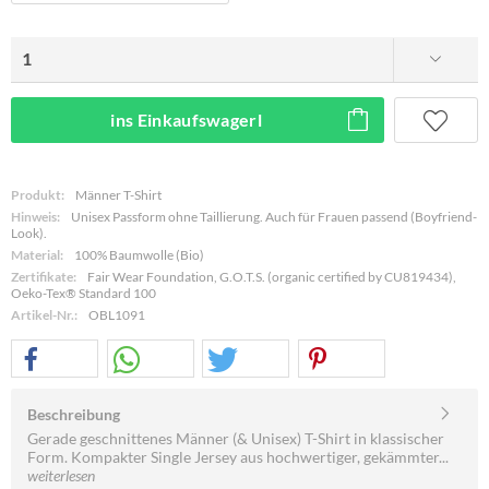
ins Einkaufswagerl
Produkt:
Männer T-Shirt
Hinweis:
Unisex Passform ohne Taillierung. Auch für Frauen passend (Boyfriend-
Look).
Material:
100% Baumwolle (Bio)
Zertifikate:
Fair Wear Foundation, G.O.T.S. (organic certified by CU819434),
Oeko-Tex® Standard 100
Artikel-Nr.:
OBL1091
Beschreibung
Gerade geschnittenes Männer (& Unisex) T-Shirt in klassischer
Form. Kompakter Single Jersey aus hochwertiger, gekämmter...
weiterlesen