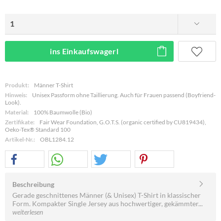
ins Einkaufswagerl
Produkt:
Männer T-Shirt
Hinweis:
Unisex Passform ohne Taillierung. Auch für Frauen passend (Boyfriend-
Look).
Material:
100% Baumwolle (Bio)
Zertifikate:
Fair Wear Foundation, G.O.T.S. (organic certified by CU819434),
Oeko-Tex® Standard 100
Artikel-Nr.:
OBL1284.12
Beschreibung
Gerade geschnittenes Männer (& Unisex) T-Shirt in klassischer
Form. Kompakter Single Jersey aus hochwertiger, gekämmter...
weiterlesen