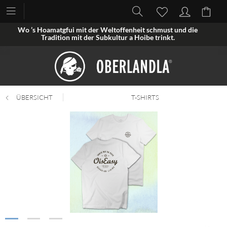
Wo ’s Hoamatgfui mit der Weltoffenheit schmust und die
Tradition mit der Subkultur a Hoibe trinkt.
ÜBERSICHT
T-SHIRTS