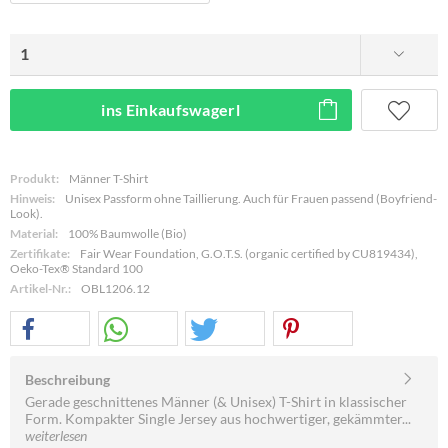
ins Einkaufswagerl
Produkt:
Männer T-Shirt
Hinweis:
Unisex Passform ohne Taillierung. Auch für Frauen passend (Boyfriend-
Look).
Material:
100% Baumwolle (Bio)
Zertifikate:
Fair Wear Foundation, G.O.T.S. (organic certified by CU819434),
Oeko-Tex® Standard 100
Artikel-Nr.:
OBL1206.12
Beschreibung
Gerade geschnittenes Männer (& Unisex) T-Shirt in klassischer
Form. Kompakter Single Jersey aus hochwertiger, gekämmter...
weiterlesen