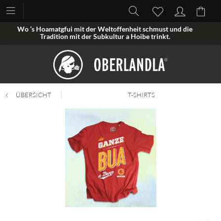
Wo ’s Hoamatgfui mit der Weltoffenheit schmust und die
Tradition mit der Subkultur a Hoibe trinkt.
ÜBERSICHT
T-SHIRTS