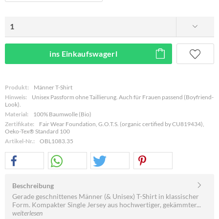
ins Einkaufswagerl
Produkt:
Männer T-Shirt
Hinweis:
Unisex Passform ohne Taillierung. Auch für Frauen passend (Boyfriend-
Look).
Material:
100% Baumwolle (Bio)
Zertifikate:
Fair Wear Foundation, G.O.T.S. (organic certified by CU819434),
Oeko-Tex® Standard 100
Artikel-Nr.:
OBL1083.35
Beschreibung
Gerade geschnittenes Männer (& Unisex) T-Shirt in klassischer
Form. Kompakter Single Jersey aus hochwertiger, gekämmter...
weiterlesen