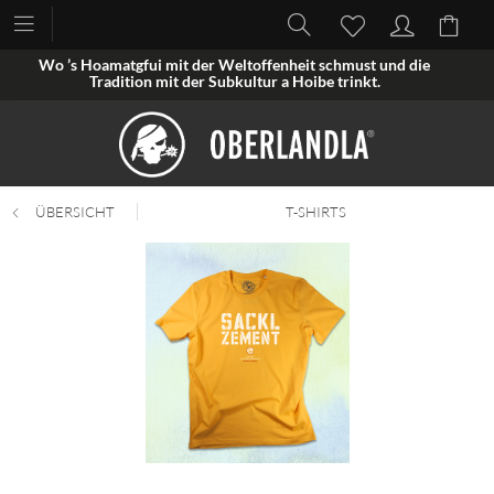
Wo ’s Hoamatgfui mit der Weltoffenheit schmust und die
Tradition mit der Subkultur a Hoibe trinkt.
ÜBERSICHT
T-SHIRTS