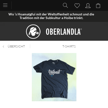
Wo ’s Hoamatgfui mit der Weltoffenheit schmust und die
Tradition mit der Subkultur a Hoibe trinkt.
ÜBERSICHT
T-SHIRTS