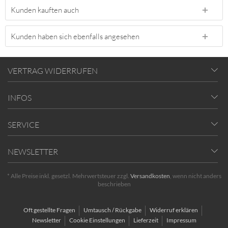
Kunden kauften auch
Kunden haben sich ebenfalls angesehen
VERTRAG WIDERRUFEN
INFOS
SERVICE
NEWSLETTER
* Alle Preise inkl. gesetzl. Mehrwertsteuer zzgl.
Versandkosten
, wenn nicht anders
beschrieben
Oft gestellte Fragen
Umtausch / Rückgabe
Widerruf erklären
Newsletter
Cookie Einstellungen
Lieferzeit
Impressum