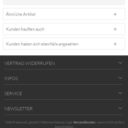
Ähnliche Artikel
Kunden kauften auch
Kunden haben sich ebenfalls angesehen
VERTRAG WIDERRUFEN
INFOS
SERVICE
NEWSLETTER
* Alle Preise inkl. gesetzl. Mehrwertsteuer zzgl.
Versandkosten
, wenn nicht anders
beschrieben