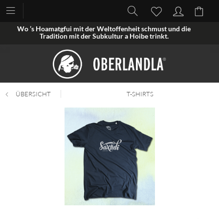
Wo ’s Hoamatgfui mit der Weltoffenheit schmust und die
Tradition mit der Subkultur a Hoibe trinkt.
ÜBERSICHT
T-SHIRTS