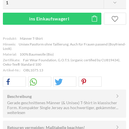
ins Einkaufswagerl
Produkt:
Männer T-Shirt
Hinweis:
Unisex Passform ohne Taillierung. Auch für Frauen passend (Boyfriend-
Look).
Material:
100% Baumwolle (Bio)
Zertifikate:
Fair Wear Foundation, G.O.T.S. (organic certified by CU819434),
Oeko-Tex® Standard 100
Artikel-Nr.:
OBL1075.13
Beschreibung
Gerade geschnittenes Männer (& Unisex) T-Shirt in klassischer
Form. Kompakter Single Jersey aus hochwertiger, gekämmter...
weiterlesen
Retouren vermeiden: Maßtabelle beachten!