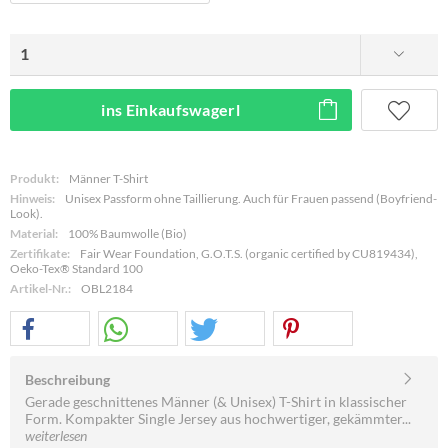
ins Einkaufswagerl
Produkt:
Männer T-Shirt
Hinweis:
Unisex Passform ohne Taillierung. Auch für Frauen passend (Boyfriend-
Look).
Material:
100% Baumwolle (Bio)
Zertifikate:
Fair Wear Foundation, G.O.T.S. (organic certified by CU819434),
Oeko-Tex® Standard 100
Artikel-Nr.:
OBL2184
Beschreibung
Gerade geschnittenes Männer (& Unisex) T-Shirt in klassischer
Form. Kompakter Single Jersey aus hochwertiger, gekämmter...
weiterlesen