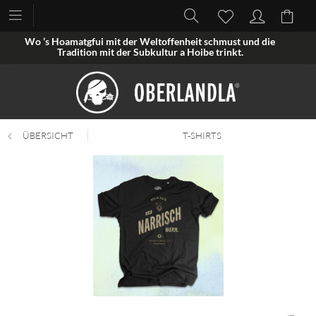
Wo ’s Hoamatgfui mit der Weltoffenheit schmust und die
Tradition mit der Subkultur a Hoibe trinkt.
ÜBERSICHT
T-SHIRTS