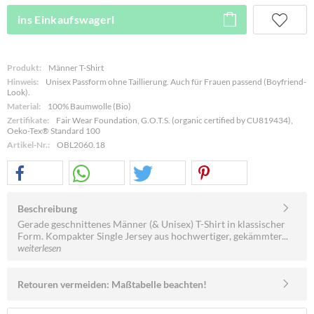
ins Einkaufswagerl
Produkt:
Männer T-Shirt
Hinweis:
Unisex Passform ohne Taillierung. Auch für Frauen passend (Boyfriend-
Look).
Material:
100% Baumwolle (Bio)
Zertifikate:
Fair Wear Foundation, G.O.T.S. (organic certified by CU819434),
Oeko-Tex® Standard 100
Artikel-Nr.:
OBL2060.18
Beschreibung
Gerade geschnittenes Männer (& Unisex) T-Shirt in klassischer
Form. Kompakter Single Jersey aus hochwertiger, gekämmter...
weiterlesen
Retouren vermeiden: Maßtabelle beachten!