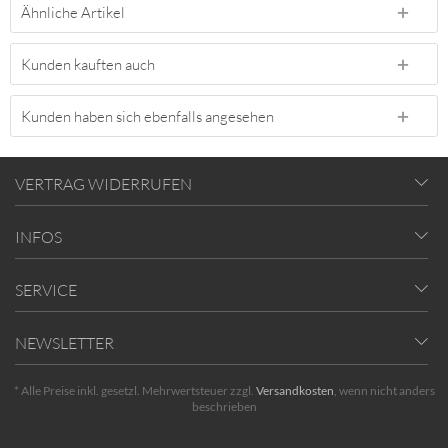
Ähnliche Artikel
Kunden kauften auch
Kunden haben sich ebenfalls angesehen
VERTRAG WIDERRUFEN
INFOS
SERVICE
NEWSLETTER
* Alle Preise inkl. gesetzl. Mehrwertsteuer zzgl.
Versandkosten
, wenn nicht anders
beschrieben