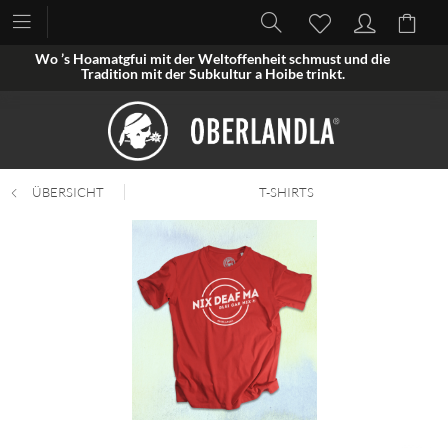
Wo ’s Hoamatgfui mit der Weltoffenheit schmust und die
Tradition mit der Subkultur a Hoibe trinkt.
ÜBERSICHT
T-SHIRTS