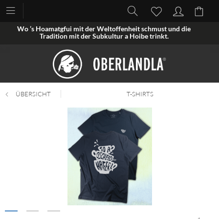
Wo ’s Hoamatgfui mit der Weltoffenheit schmust und die
Tradition mit der Subkultur a Hoibe trinkt.
ÜBERSICHT
T-SHIRTS