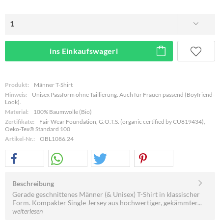
ins Einkaufswagerl
Produkt:
Männer T-Shirt
Hinweis:
Unisex Passform ohne Taillierung. Auch für Frauen passend (Boyfriend-
Look).
Material:
100% Baumwolle (Bio)
Zertifikate:
Fair Wear Foundation, G.O.T.S. (organic certified by CU819434),
Oeko-Tex® Standard 100
Artikel-Nr.:
OBL1086.24
Beschreibung
Gerade geschnittenes Männer (& Unisex) T-Shirt in klassischer
Form. Kompakter Single Jersey aus hochwertiger, gekämmter...
weiterlesen