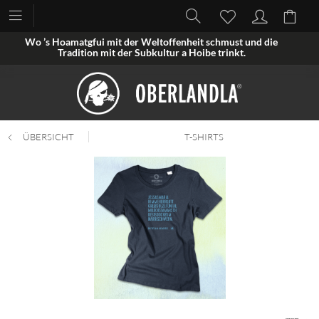
Wo ’s Hoamatgfui mit der Weltoffenheit schmust und die
Tradition mit der Subkultur a Hoibe trinkt.
ÜBERSICHT
T-SHIRTS