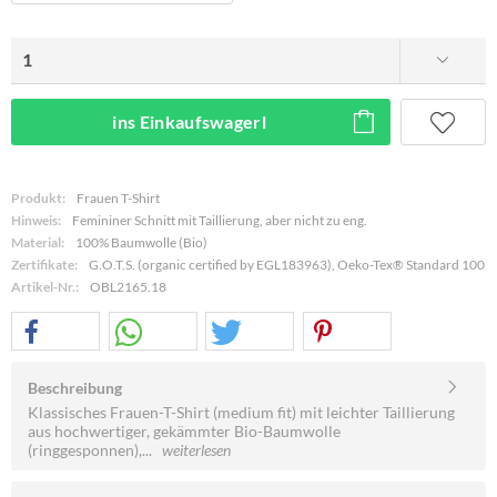
ins Einkaufswagerl
Produkt:
Frauen T-Shirt
Hinweis:
Femininer Schnitt mit Taillierung, aber nicht zu eng.
Material:
100% Baumwolle (Bio)
Zertifikate:
G.O.T.S. (organic certified by EGL183963), Oeko-Tex® Standard 100
Artikel-Nr.:
OBL2165.18
Beschreibung
Klassisches Frauen-T-Shirt (medium fit) mit leichter Taillierung
aus hochwertiger, gekämmter Bio-Baumwolle
(ringgesponnen),...
weiterlesen