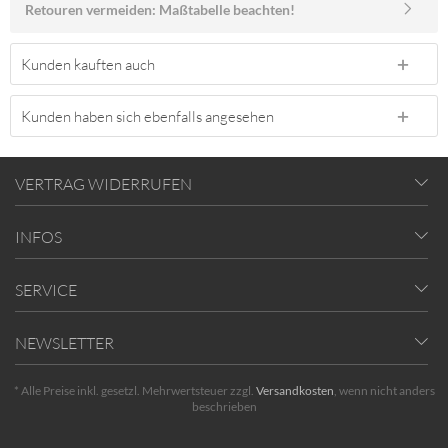
Retouren vermeiden: Maßtabelle beachten!
Kunden kauften auch
Kunden haben sich ebenfalls angesehen
VERTRAG WIDERRUFEN
INFOS
SERVICE
NEWSLETTER
* Alle Preise inkl. gesetzl. Mehrwertsteuer zzgl.
Versandkosten
, wenn nicht anders
beschrieben