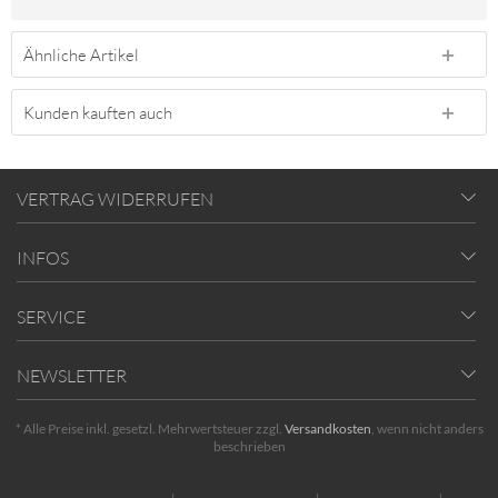
Ähnliche Artikel
Kunden kauften auch
VERTRAG WIDERRUFEN
INFOS
SERVICE
NEWSLETTER
* Alle Preise inkl. gesetzl. Mehrwertsteuer zzgl.
Versandkosten
, wenn nicht anders
beschrieben