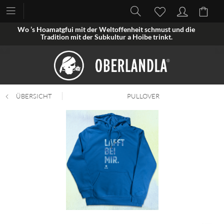
Wo ’s Hoamatgfui mit der Weltoffenheit schmust und die
Tradition mit der Subkultur a Hoibe trinkt.
ÜBERSICHT
PULLOVER