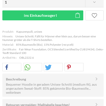
ins Einkaufswagerl
Produkt:
Kapuzenpulli, unisex
Hinweis:
Unisex-Schnitt. Fällt für Männer eher klein aus, darum besser eine
Nummer größer als die T-Shirts bestellen.
Material:
85% Baumwolle (Bio), 15% Polyester (recycelt)
Zertifikate:
Fair Wear Foundation, OCS blended (certified by CU819434), Oeko-
Tex® Standard 100
Artikel-Nr.:
OBL2222.6
Beschreibung
Bequemer Hoodie in geradem Unisex-Schnitt (medium fit), aus
angerautem Sweat-Stoff: 85% gekämmte Bio-Baumwolle...
weiterlesen
Retouren vermeiden: Maßtabelle beachten!