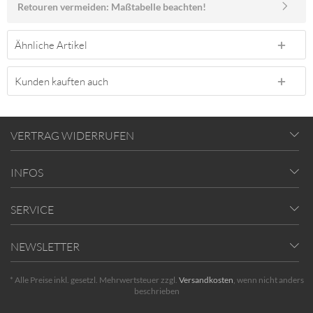
Retouren vermeiden: Maßtabelle beachten!
Ähnliche Artikel
Kunden kauften auch
VERTRAG WIDERRUFEN
INFOS
SERVICE
NEWSLETTER
* Alle Preise inkl. gesetzl. Mehrwertsteuer zzgl.
Versandkosten
, wenn nicht anders
beschrieben