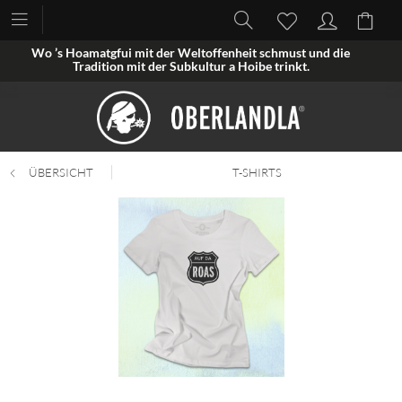
Wo ’s Hoamatgfui mit der Weltoffenheit schmust und die
Tradition mit der Subkultur a Hoibe trinkt.
ÜBERSICHT
T-SHIRTS