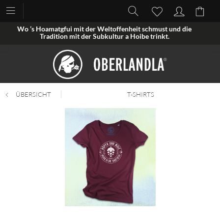
Wo ’s Hoamatgfui mit der Weltoffenheit schmust und die
Tradition mit der Subkultur a Hoibe trinkt.
ÜBERSICHT
T-SHIRTS