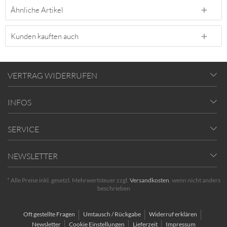
Ähnliche Artikel
Kunden kauften auch
VERTRAG WIDERRUFEN
INFOS
SERVICE
NEWSLETTER
* Alle Preise inkl. gesetzl. Mehrwertsteuer zzgl.
Versandkosten
, wenn nicht anders
beschrieben
Oft gestellte Fragen
Umtausch / Rückgabe
Widerruf erklären
Newsletter
Cookie Einstellungen
Lieferzeit
Impressum