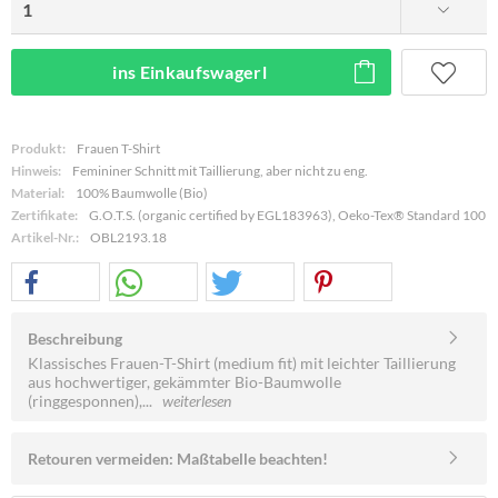
ins Einkaufswagerl
Produkt:
Frauen T-Shirt
Hinweis:
Femininer Schnitt mit Taillierung, aber nicht zu eng.
Material:
100% Baumwolle (Bio)
Zertifikate:
G.O.T.S. (organic certified by EGL183963), Oeko-Tex® Standard 100
Artikel-Nr.:
OBL2193.18
Beschreibung
Klassisches Frauen-T-Shirt (medium fit) mit leichter Taillierung
aus hochwertiger, gekämmter Bio-Baumwolle
(ringgesponnen),...
weiterlesen
Retouren vermeiden: Maßtabelle beachten!