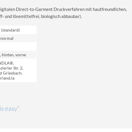
digitalen Direct-to-Garment Druckverfahren mit hautfreundlichen,
 und lösemittelfrei, biologisch abbaubar).
t (standard)
 normal
, hinten, vorne
NDLA®,
ierler Str. 2,
d Griesbach,
rland.la
is easy"