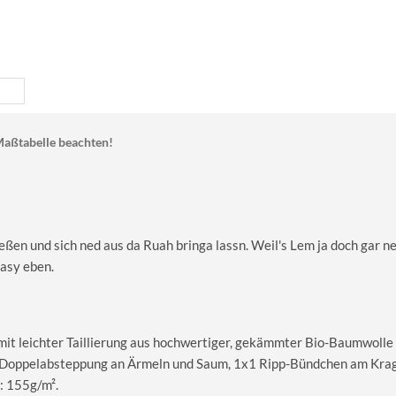
aßtabelle beachten!
nießen und sich ned aus da Ruah bringa lassn. Weil's Lem ja doch gar n
asy eben.
 mit leichter Taillierung aus hochwertiger, gekämmter Bio-Baumwolle
le Doppelabsteppung an Ärmeln und Saum, 1x1 Ripp-Bündchen am Kra
: 155g/m².