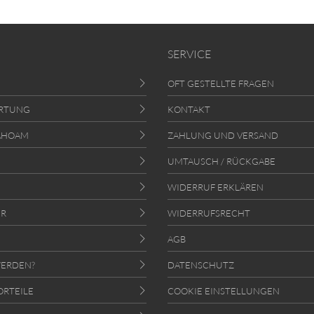
SERVICE
OFT GESTELLTE FRAGEN
RTUNG
KONTAKT
AHOAM
ZAHLUNG UND VERSAND
UMTAUSCH / RÜCKGABE
WIDERRUF ERKLÄREN
ER
WIDERRUFSRECHT
AGB
ERDEN?
DATENSCHUTZ
ORTEILE
COOKIE EINSTELLUNGEN