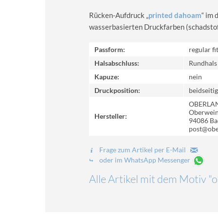
Rücken-Aufdruck „
printed dahoam
“ im 
wasserbasierten Druckfarben (schadstoff-
Passform:
regular fi
Halsabschluss:
Rundhals
Kapuze:
nein
Druckposition:
beidseitig
OBERLA
Oberweinz
Hersteller:
94086 Ba
post@obe
Frage zum Artikel per E-Mail
oder im WhatsApp Messenger
Alle Artikel mit dem Motiv "o