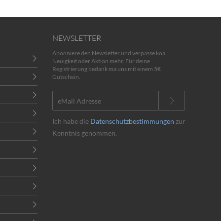
NEWSLETTER
Abonniere den Newsletter und verpasse koa
Neuigkeit oder Aktion mehr. Für deine
Registrierung bedank ma uns mit einem 5€
Gutschein.
Ich habe die
Datenschutzbestimmungen
zur
Kenntnis genommen.