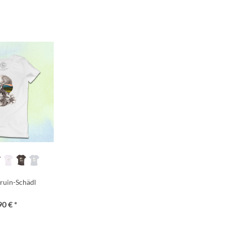
ruin-Schädl
90 € *