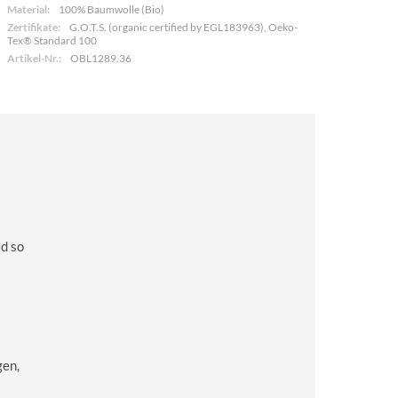
Material:
100% Baumwolle (Bio)
Zertifikate:
G.O.T.S. (organic certified by EGL183963), Oeko-
Tex® Standard 100
Artikel-Nr.:
OBL1289.36
ed so
gen,