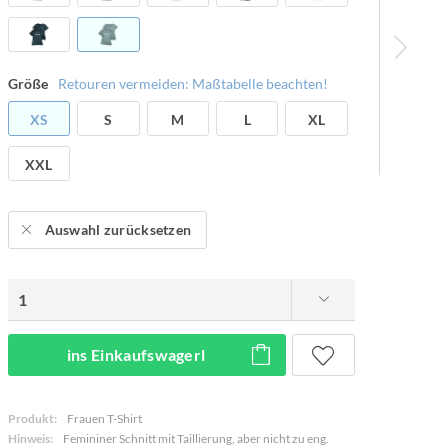
Größe
Retouren vermeiden: Maßtabelle beachten!
XS
S
M
L
XL
XXL
Auswahl zurücksetzen
ins Einkaufswagerl
Produkt:
Frauen T-Shirt
Hinweis:
Femininer Schnitt mit Taillierung, aber nicht zu eng.