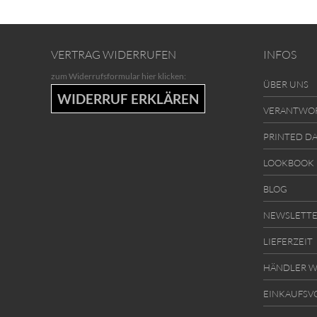
VERTRAG WIDERRUFEN
INFOS
zum Widerrufsformular hier klicken:
ÜBER UNS
WIDERRUF ERKLÄREN
VERANTWO
PRINTED D
LOOKBOOK
BLOG
NEWSLETT
LIEFERZEIT
HÄNDLER W
EINKAUFSV