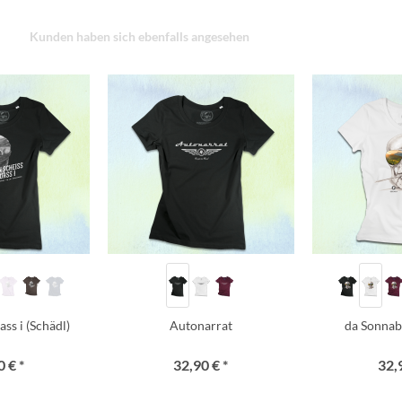
Kunden haben sich ebenfalls angesehen
ss i (Schädl)
Autonarrat
da Sonnab
 € *
32,90 € *
32,