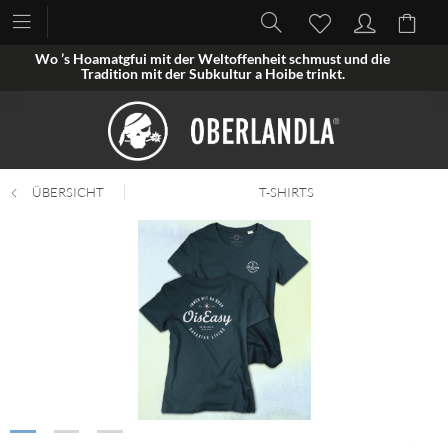
Wo ’s Hoamatgfui mit der Weltoffenheit schmust und die
Tradition mit der Subkultur a Hoibe trinkt.
ÜBERSICHT
T-SHIRTS