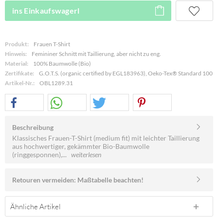
ins Einkaufswagerl
Produkt:
Frauen T-Shirt
Hinweis:
Femininer Schnitt mit Taillierung, aber nicht zu eng.
Material:
100% Baumwolle (Bio)
Zertifikate:
G.O.T.S. (organic certified by EGL183963), Oeko-Tex® Standard 100
Artikel-Nr.:
OBL1289.31
Beschreibung
Klassisches Frauen-T-Shirt (medium fit) mit leichter Taillierung
aus hochwertiger, gekämmter Bio-Baumwolle
(ringgesponnen),...
weiterlesen
Retouren vermeiden: Maßtabelle beachten!
Ähnliche Artikel