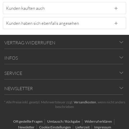
Kunden kauften auch
Kunden haben sich ebenfalls angesehen
VERTRAG WIDERRUFEN
INFOS
SERVICE
NEWSLETTER
* Alle Preise inkl. gesetzl. Mehrwertsteuer zzgl.
Versandkosten
, wenn nicht anders
beschrieben
Oft gestellte Fragen
Umtausch / Rückgabe
Widerruf erklären
Newsletter
Cookie Einstellungen
Lieferzeit
Impressum