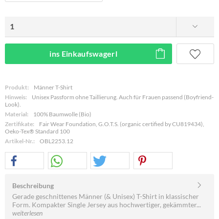
ins Einkaufswagerl
Produkt:
Männer T-Shirt
Hinweis:
Unisex Passform ohne Taillierung. Auch für Frauen passend (Boyfriend-
Look).
Material:
100% Baumwolle (Bio)
Zertifikate:
Fair Wear Foundation, G.O.T.S. (organic certified by CU819434),
Oeko-Tex® Standard 100
Artikel-Nr.:
OBL2253.12
Beschreibung
Gerade geschnittenes Männer (& Unisex) T-Shirt in klassischer
Form. Kompakter Single Jersey aus hochwertiger, gekämmter...
weiterlesen