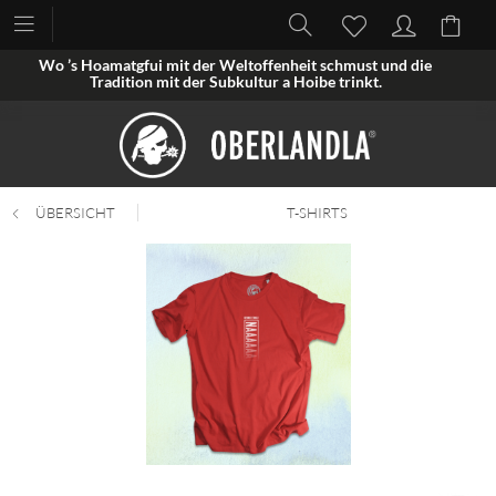
Wo ’s Hoamatgfui mit der Weltoffenheit schmust und die
Tradition mit der Subkultur a Hoibe trinkt.
ÜBERSICHT
T-SHIRTS