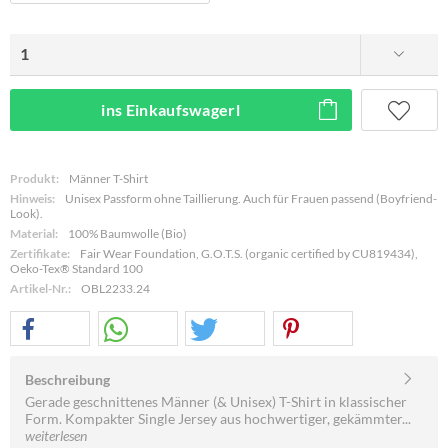
ins Einkaufswagerl
Produkt:
Männer T-Shirt
Hinweis:
Unisex Passform ohne Taillierung. Auch für Frauen passend (Boyfriend-
Look).
Material:
100% Baumwolle (Bio)
Zertifikate:
Fair Wear Foundation, G.O.T.S. (organic certified by CU819434),
Oeko-Tex® Standard 100
Artikel-Nr.:
OBL2233.24
Beschreibung
Gerade geschnittenes Männer (& Unisex) T-Shirt in klassischer
Form. Kompakter Single Jersey aus hochwertiger, gekämmter...
weiterlesen