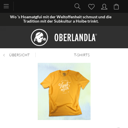
Wo ’s Hoamatgfui mit der Weltoffenheit schmust und die
Tradition mit der Subkultur a Hoibe trinkt.
ÜBERSICHT
T-SHIRTS