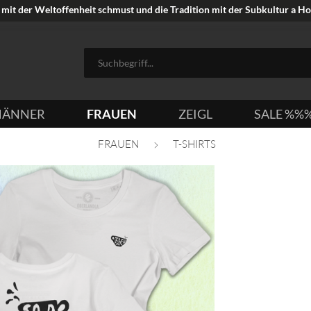
mit der Weltoffenheit schmust und die Tradition mit der Subkultur a Hoi
ÄNNER
FRAUEN
ZEIGL
SALE %%
FRAUEN
T-SHIRTS