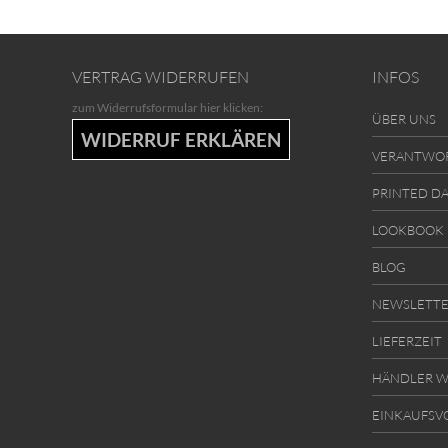
VERTRAG WIDERRUFEN
INFOS
zum Widerrufsformular hier klicken:
ÜBER UNS
WIDERRUF ERKLÄREN
VERANTWO
PRINTED D
LOOKBOOK
BLOG
NEWSLETT
LIEFERZEIT
HÄNDLER W
EINKAUFSV