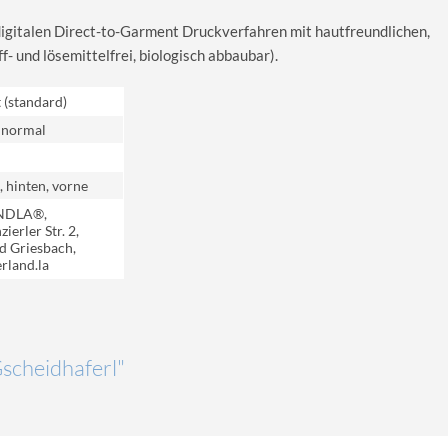
digitalen Direct-to-Garment Druckverfahren mit hautfreundlichen,
 und lösemittelfrei, biologisch abbaubar).
t (standard)
 normal
, hinten, vorne
NDLA®,
ierler Str. 2,
d Griesbach,
rland.la
Gscheidhaferl"