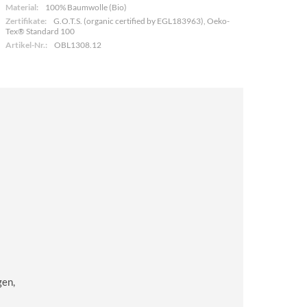
Material:
100% Baumwolle (Bio)
Zertifikate:
G.O.T.S. (organic certified by EGL183963), Oeko-
Tex® Standard 100
Artikel-Nr.:
OBL1308.12
gen,