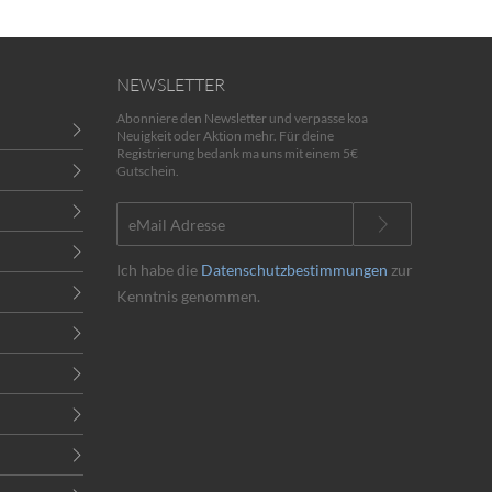
NEWSLETTER
Abonniere den Newsletter und verpasse koa
Neuigkeit oder Aktion mehr. Für deine
Registrierung bedank ma uns mit einem 5€
Gutschein.
Ich habe die
Datenschutzbestimmungen
zur
Kenntnis genommen.