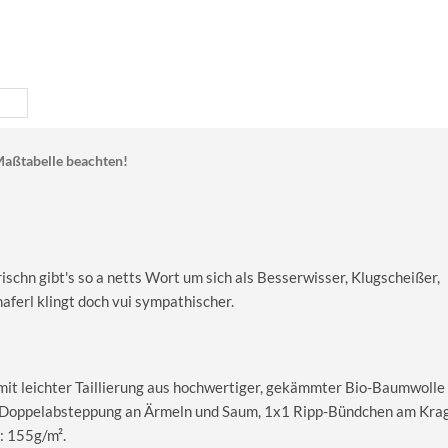
aßtabelle beachten!
schn gibt's so a netts Wort um sich als Besserwisser, Klugscheißer,
ferl klingt doch vui sympathischer.
 mit leichter Taillierung aus hochwertiger, gekämmter Bio-Baumwolle
le Doppelabsteppung an Ärmeln und Saum, 1x1 Ripp-Bündchen am Kra
: 155g/m².