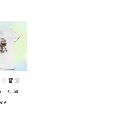
ruin-Schädl
90 € *