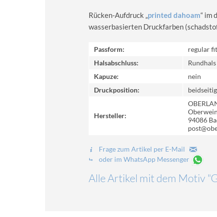
Rücken-Aufdruck „
printed dahoam
“ im 
wasserbasierten Druckfarben (schadstoff-
Passform:
regular fi
Halsabschluss:
Rundhals
Kapuze:
nein
Druckposition:
beidseitig
OBERLA
Oberweinz
Hersteller:
94086 Ba
post@obe
Frage zum Artikel per E-Mail
oder im WhatsApp Messenger
Alle Artikel mit dem Motiv "