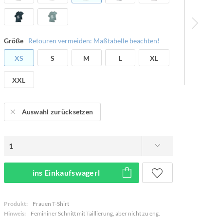
Größe
Retouren vermeiden: Maßtabelle beachten!
XS
S
M
L
XL
XXL
Auswahl zurücksetzen
ins Einkaufswagerl
Produkt:
Frauen T-Shirt
Hinweis:
Femininer Schnitt mit Taillierung, aber nicht zu eng.