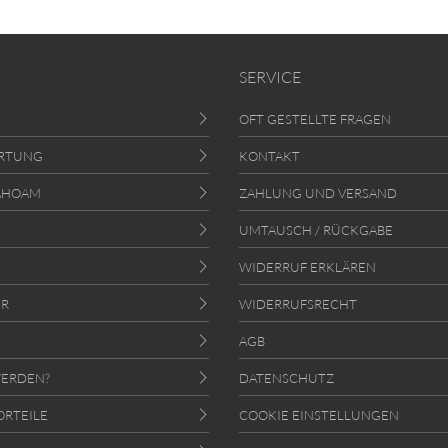
SERVICE
OFT GESTELLTE FRAGEN
RTUNG
KONTAKT
AHOAM
ZAHLUNG UND VERSAND
UMTAUSCH / RÜCKGABE
WIDERRUF ERKLÄREN
ER
WIDERRUFSRECHT
AGB
ERDEN?
DATENSCHUTZ
ORTEILE
COOKIE EINSTELLUNGEN