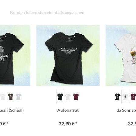
Kunden haben sich ebenfalls angesehen
ss i (Schädl)
Autonarrat
da Sonnab
 € *
32,90 € *
32,