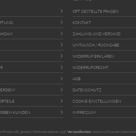
OFT GESTELLTE FRAGEN
RTUNG
KONTAKT
AHOAM
ZAHLUNG UND VERSAND
UMTAUSCH / RÜCKGABE
WIDERRUF ERKLÄREN
ER
WIDERRUFSRECHT
AGB
ERDEN?
DATENSCHUTZ
ORTEILE
COOKIE EINSTELLUNGEN
ERBEN KUNDEN
IMPRESSUM
le Preise inkl. gesetzl. Mehrwertsteuer zzgl.
Versandkosten
, wenn nicht anders beschri