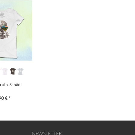
ruin-Schädl
90 € *
NEWSLETTER