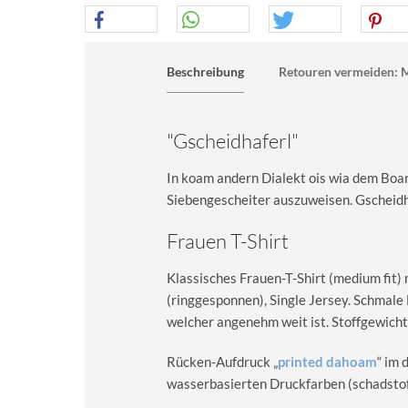
Beschreibung
Retouren vermeiden: M
"Gscheidhaferl"
In koam andern Dialekt ois wia dem Boari
Siebengescheiter auszuweisen. Gscheidha
Frauen T-Shirt
Klassisches Frauen-T-Shirt (medium fit)
(ringgesponnen), Single Jersey. Schma
welcher angenehm weit ist. Stoffgewicht
Rücken-Aufdruck „
printed dahoam
“ im 
wasserbasierten Druckfarben (schadstoff-