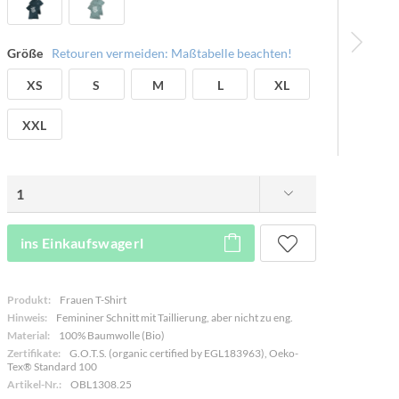
Größe
Retouren vermeiden: Maßtabelle beachten!
XS
S
M
L
XL
XXL
ins Einkaufswagerl
Produkt:
Frauen T-Shirt
Hinweis:
Femininer Schnitt mit Taillierung, aber nicht zu eng.
Material:
100% Baumwolle (Bio)
Zertifikate:
G.O.T.S. (organic certified by EGL183963), Oeko-
Tex® Standard 100
Artikel-Nr.:
OBL1308.25