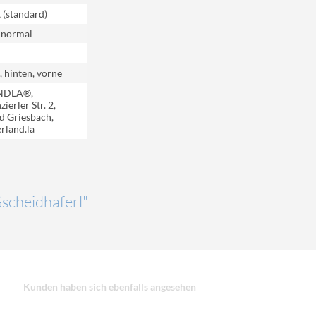
t (standard)
 normal
, hinten, vorne
NDLA®,
ierler Str. 2,
d Griesbach,
rland.la
Gscheidhaferl"
Kunden haben sich ebenfalls angesehen