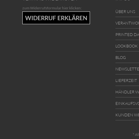
zum Widerrufsformular hier klicken:
ÜBER UNS
WIDERRUF ERKLÄREN
VERANTWO
PRINTED D
LOOKBOOK
BLOG
NEWSLETT
LIEFERZEIT
HÄNDLER W
EINKAUFSV
KUNDEN W
* Al