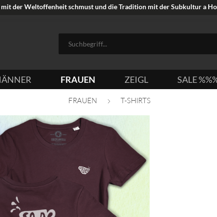
mit der Weltoffenheit schmust und die Tradition mit der Subkultur a Hoi
ÄNNER
FRAUEN
ZEIGL
SALE %%
FRAUEN
T-SHIRTS