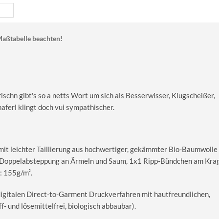
aßtabelle beachten!
schn gibt's so a netts Wort um sich als Besserwisser, Klugscheißer,
ferl klingt doch vui sympathischer.
 mit leichter Taillierung aus hochwertiger, gekämmter Bio-Baumwolle
le Doppelabsteppung an Ärmeln und Saum, 1x1 Ripp-Bündchen am Kra
: 155g/m².
digitalen Direct-to-Garment Druckverfahren mit hautfreundlichen,
 und lösemittelfrei, biologisch abbaubar).