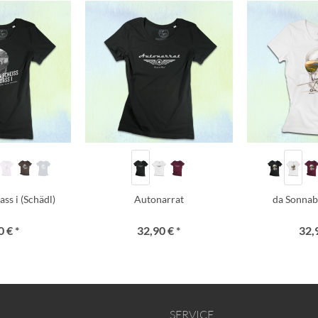
ss i (Schädl)
Autonarrat
da Sonnab
 € *
32,90 € *
32,
SERVICE