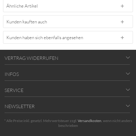
Ähnliche Artikel
Kunden kauften auch
Kunden haben sich ebenfalls angesehen
VERTRAG WIDERRUFEN
INFOS
SERVICE
NEWSLETTER
* Alle Preise inkl. gesetzl. Mehrwertsteuer zzgl.
Versandkosten
, wenn nicht anders
beschrieben