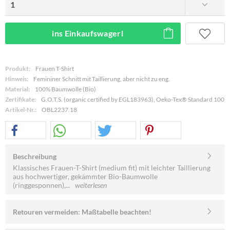
ins Einkaufswagerl
Produkt:
Frauen T-Shirt
Hinweis:
Femininer Schnitt mit Taillierung, aber nicht zu eng.
Material:
100% Baumwolle (Bio)
Zertifikate:
G.O.T.S. (organic certified by EGL183963), Oeko-Tex® Standard 100
Artikel-Nr.:
OBL2237.18
Beschreibung
Klassisches Frauen-T-Shirt (medium fit) mit leichter Taillierung
aus hochwertiger, gekämmter Bio-Baumwolle
(ringgesponnen),...
weiterlesen
Retouren vermeiden: Maßtabelle beachten!