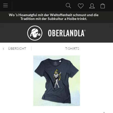
Wo ’s Hoamatgfui mit der Weltoffenheit schmust und die
Tradition mit der Subkultur a Hoibe trinkt.
ÜBERSICHT
T-SHIRTS