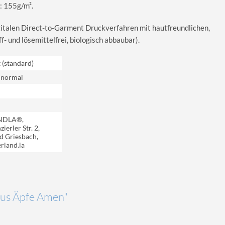
: 155g/m².
igitalen Direct-to-Garment Druckverfahren mit hautfreundlichen,
 und lösemittelfrei, biologisch abbaubar).
t (standard)
 normal
NDLA®,
ierler Str. 2,
d Griesbach,
rland.la
"Aus Äpfe Amen"