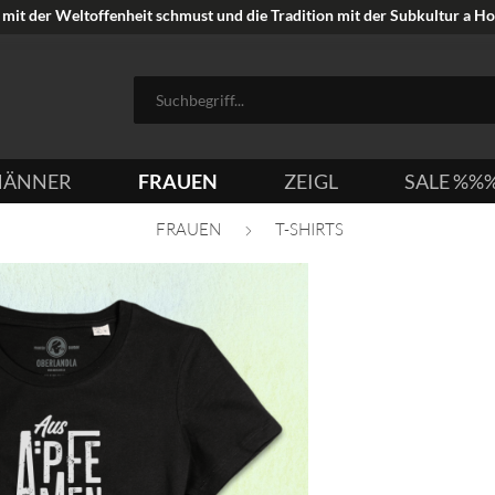
mit der Weltoffenheit schmust und die Tradition mit der Subkultur a Hoi
ÄNNER
FRAUEN
ZEIGL
SALE %%
FRAUEN
T-SHIRTS