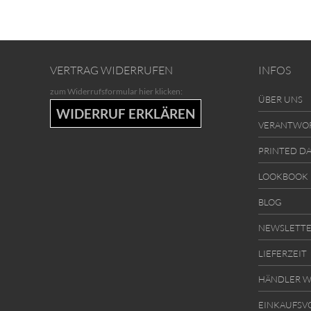
VERTRAG WIDERRUFEN
INFOS
zum Widerrufsformular hier klicken:
ÜBER UNS
WIDERRUF ERKLÄREN
VERANTWO
PRINTED D
LOOKBOOK
BLOG
NEWSLETT
LIEFERZEIT
HÄNDLER W
EINKAUFSV