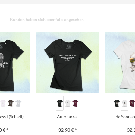
Kunden haben sich ebenfalls angesehen
ss i (Schädl)
Autonarrat
da Sonnab
 € *
32,90 € *
32,