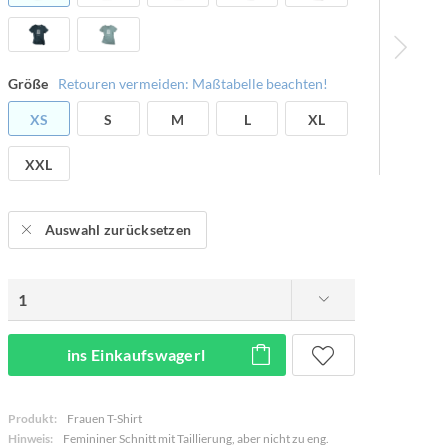
Größe
Retouren vermeiden: Maßtabelle beachten!
XS
S
M
L
XL
XXL
Auswahl zurücksetzen
ins Einkaufswagerl
Produkt:
Frauen T-Shirt
Hinweis:
Femininer Schnitt mit Taillierung, aber nicht zu eng.