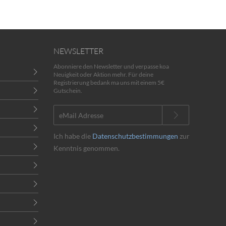
NEWSLETTER
Abonniere den Newsletter und verpasse koa
Neuigkeit oder Aktion mehr. Für deine
Registrierung bedank ma uns mit einem 5€
Gutschein.
Ich habe die
Datenschutzbestimmungen
zur
Kenntnis genommen.