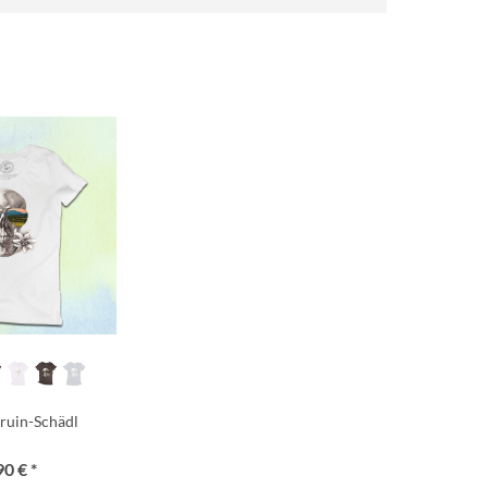
ruin-Schädl
90 € *