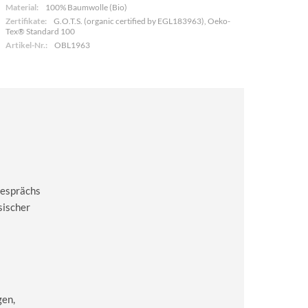
Material:
100% Baumwolle (Bio)
Zertifikate:
G.O.T.S. (organic certified by EGL183963), Oeko-
Tex® Standard 100
Artikel-Nr.:
OBL1963
Gesprächs
sischer
gen,