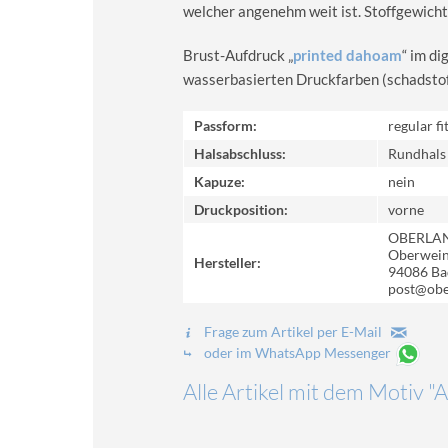
welcher angenehm weit ist. Stoffgewicht
Brust-Aufdruck „
printed dahoam
“ im d
wasserbasierten Druckfarben (schadstoff-
Passform:
regular fi
Halsabschluss:
Rundhals
Kapuze:
nein
Druckposition:
vorne
OBERLA
Oberweinz
Hersteller:
94086 Ba
post@obe
Frage zum Artikel per E-Mail
oder im WhatsApp Messenger
Alle Artikel mit dem Motiv 