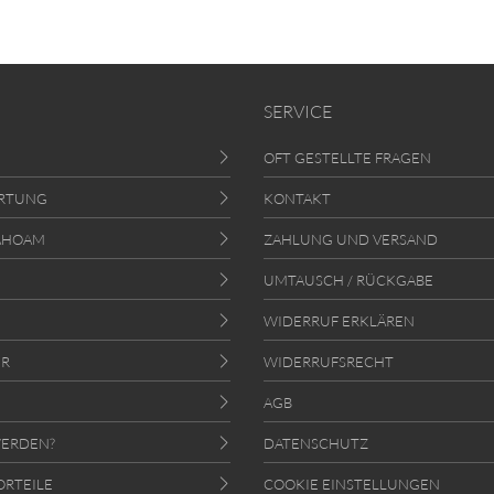
SERVICE
OFT GESTELLTE FRAGEN
RTUNG
KONTAKT
AHOAM
ZAHLUNG UND VERSAND
UMTAUSCH / RÜCKGABE
WIDERRUF ERKLÄREN
ER
WIDERRUFSRECHT
AGB
ERDEN?
DATENSCHUTZ
ORTEILE
COOKIE EINSTELLUNGEN