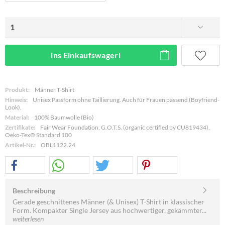
ins Einkaufswagerl
Produkt:
Männer T-Shirt
Hinweis:
Unisex Passform ohne Taillierung. Auch für Frauen passend (Boyfriend-
Look).
Material:
100% Baumwolle (Bio)
Zertifikate:
Fair Wear Foundation, G.O.T.S. (organic certified by CU819434),
Oeko-Tex® Standard 100
Artikel-Nr.:
OBL1122.24
Beschreibung
Gerade geschnittenes Männer (& Unisex) T-Shirt in klassischer
Form. Kompakter Single Jersey aus hochwertiger, gekämmter...
weiterlesen