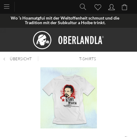
Wo ’s Hoamatgfui mit der Weltoffenheit schmust und die
Tradition mit der Subkultur a Hoibe trinkt.
ÜBERSICHT
T-SHIRTS