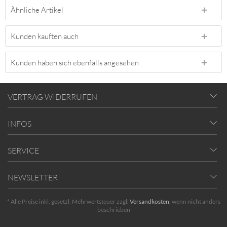
Ähnliche Artikel
Kunden kauften auch
Kunden haben sich ebenfalls angesehen
VERTRAG WIDERRUFEN
INFOS
SERVICE
NEWSLETTER
* Alle Preise inkl. gesetzl. Mehrwertsteuer zzgl.
Versandkosten
, wenn nicht anders
beschrieben