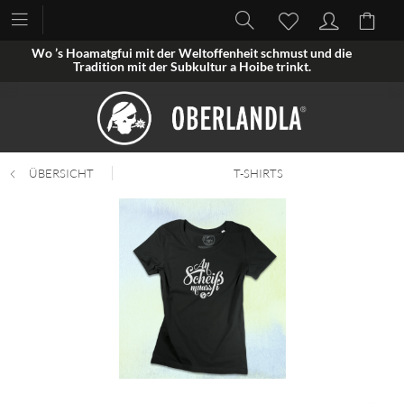
Wo ’s Hoamatgfui mit der Weltoffenheit schmust und die
Tradition mit der Subkultur a Hoibe trinkt.
ÜBERSICHT
T-SHIRTS