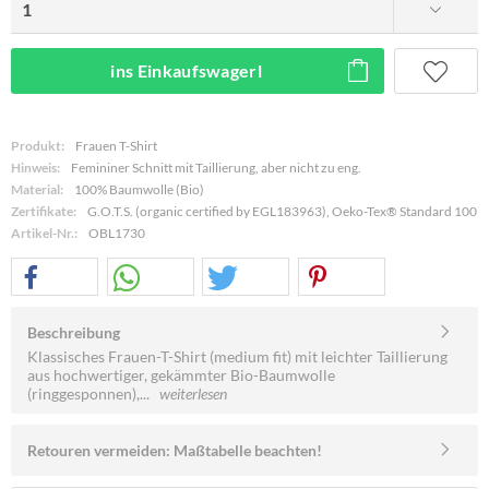
ins Einkaufswagerl
Produkt:
Frauen T-Shirt
Hinweis:
Femininer Schnitt mit Taillierung, aber nicht zu eng.
Material:
100% Baumwolle (Bio)
Zertifikate:
G.O.T.S. (organic certified by EGL183963), Oeko-Tex® Standard 100
Artikel-Nr.:
OBL1730
Beschreibung
Klassisches Frauen-T-Shirt (medium fit) mit leichter Taillierung
aus hochwertiger, gekämmter Bio-Baumwolle
(ringgesponnen),...
weiterlesen
Retouren vermeiden: Maßtabelle beachten!