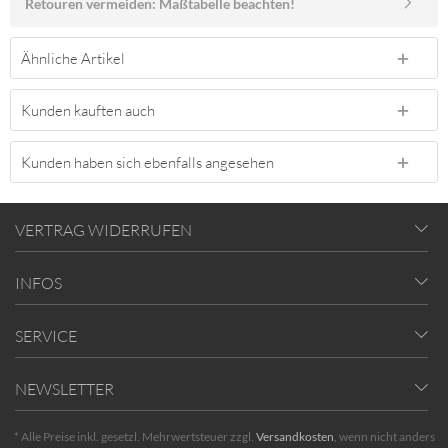
Retouren vermeiden: Maßtabelle beachten!
Ähnliche Artikel
Kunden kauften auch
Kunden haben sich ebenfalls angesehen
VERTRAG WIDERRUFEN
INFOS
SERVICE
NEWSLETTER
* Alle Preise inkl. gesetzl. Mehrwertsteuer zzgl.
Versandkosten
, wenn nicht anders