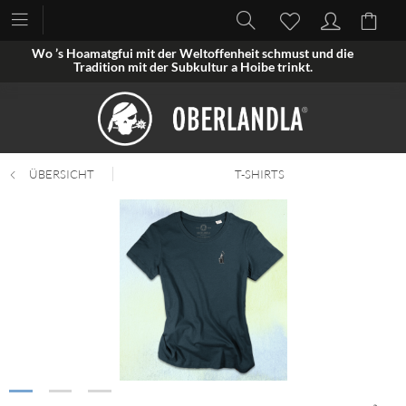
Wo ’s Hoamatgfui mit der Weltoffenheit schmust und die
Tradition mit der Subkultur a Hoibe trinkt.
ÜBERSICHT
T-SHIRTS