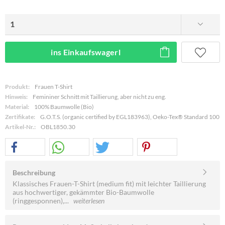
ins Einkaufswagerl
Produkt:
Frauen T-Shirt
Hinweis:
Femininer Schnitt mit Taillierung, aber nicht zu eng.
Material:
100% Baumwolle (Bio)
Zertifikate:
G.O.T.S. (organic certified by EGL183963), Oeko-Tex® Standard 100
Artikel-Nr.:
OBL1850.30
Beschreibung
Klassisches Frauen-T-Shirt (medium fit) mit leichter Taillierung
aus hochwertiger, gekämmter Bio-Baumwolle
(ringgesponnen),...
weiterlesen