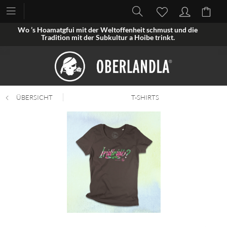
Wo ’s Hoamatgfui mit der Weltoffenheit schmust und die
Tradition mit der Subkultur a Hoibe trinkt.
ÜBERSICHT
T-SHIRTS