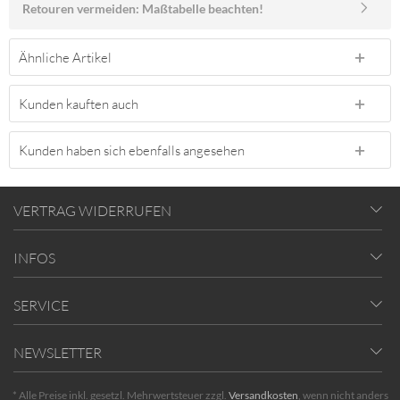
Retouren vermeiden: Maßtabelle beachten!
Ähnliche Artikel
Kunden kauften auch
Kunden haben sich ebenfalls angesehen
VERTRAG WIDERRUFEN
INFOS
SERVICE
NEWSLETTER
* Alle Preise inkl. gesetzl. Mehrwertsteuer zzgl.
Versandkosten
, wenn nicht anders