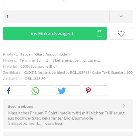
ins Einkaufswagerl
Produkt:
Frauen T-Shirt (Auslaufmodell)
Hinweis:
Femininer Schnitt mit Taillierung, aber nicht zu eng.
Material:
100% Baumwolle (Bio)
Zertifikate:
G.O.T.S. (organic certified by EGL183963), Oeko-Tex® Standard 100
Artikel-Nr.:
OBL1553.30
Beschreibung
Klassisches Frauen-T-Shirt (medium fit) mit leichter Taillierung
aus hochwertiger, gekämmter Bio-Baumwolle
(ringgesponnen),...
weiterlesen