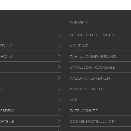
SERVICE
OFT GESTELLTE FRAGEN
RTUNG
KONTAKT
AHOAM
ZAHLUNG UND VERSAND
UMTAUSCH / RÜCKGABE
WIDERRUF ERKLÄREN
ER
WIDERRUFSRECHT
AGB
ERDEN?
DATENSCHUTZ
ORTEILE
COOKIE EINSTELLUNGEN