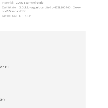
Material:
100% Baumwolle (Bio)
Zertifikate:
G.O.T.S. (organic certified by EGL183963), Oeko-
Tex® Standard 100
Artikel-Nr.:
OBL1341
ßer zu
gen,