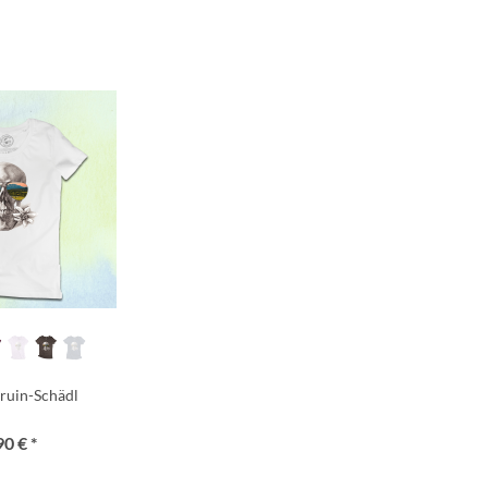
ruin-Schädl
90 € *