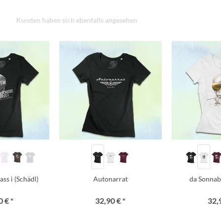
Kunden haben sich ebenfalls angesehen
ss i (Schädl)
Autonarrat
da Sonnab
 € *
32,90 € *
32,