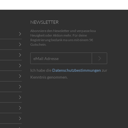
NEWSLETTER
Abonniere den Newsletter und verpasse koa
Neuigkeit oder Aktion mehr. Für deine
Registrierung bedank ma uns mit einem 5€
Gutschein.
Ich habe die
Datenschutzbestimmungen
zur
Kenntnis genommen.