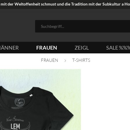
mit der Weltoffenheit schmust und die Tradition mit der Subkultur a Hoi
ÄNNER
FRAUEN
ZEIGL
SALE %%
FRAUEN
T-SHIRTS