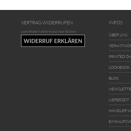
VERTRAG WIDERRUFEN
INFOS
zum Widerrufsformular hier klicken:
ÜBER UNS
WIDERRUF ERKLÄREN
VERANTWO
PRINTED D
LOOKBOOK
BLOG
NEWSLETT
LIEFERZEIT
HÄNDLER W
EINKAUFSV