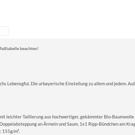
aßtabelle beachten!
schs Lebensgfui. Die urbayerische Einstellung zu allem und jedem. Au
 mit leichter Taillierung aus hochwertiger, gekämmter Bio-Baumwolle
le Doppelabsteppung an Ärmeln und Saum, 1x1 Ripp-Bündchen am Kra
: 155g/m².