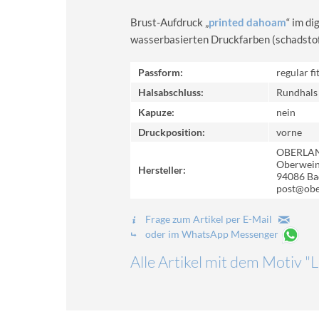
Brust-Aufdruck „
printed dahoam
“ im d
wasserbasierten Druckfarben (schadstoff-
Passform:
regular fi
Halsabschluss:
Rundhals
Kapuze:
nein
Druckposition:
vorne
OBERLA
Oberweinz
Hersteller:
94086 Ba
post@obe
Frage zum Artikel per E-Mail
oder im WhatsApp Messenger
Alle Artikel mit dem Motiv "