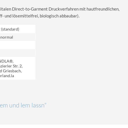
igitalen Direct-to-Garment Druckverfahren mit hautfreundlichen,
 und lösemittelfrei, biologisch abbaubar).
t (standard)
 normal
NDLA®,
ierler Str. 2,
d Griesbach,
rland.la
Lem und lem lassn"