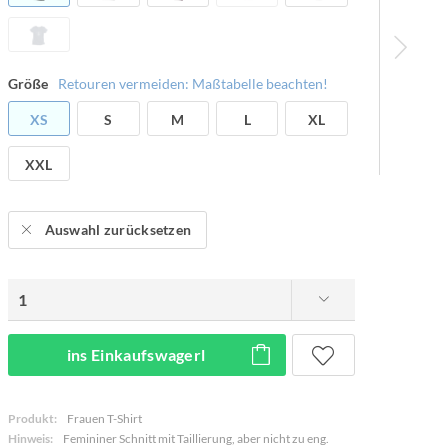
Größe
Retouren vermeiden: Maßtabelle beachten!
XS
S
M
L
XL
XXL
Auswahl zurücksetzen
ins Einkaufswagerl
Produkt:
Frauen T-Shirt
Hinweis:
Femininer Schnitt mit Taillierung, aber nicht zu eng.