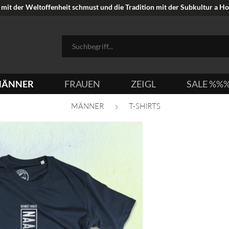
mit der Weltoffenheit schmust und die Tradition mit der Subkultur a Hoi
ÄNNER
FRAUEN
ZEIGL
SALE %%
MÄNNER
T-SHIRTS