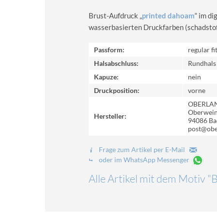
Brust-Aufdruck „
printed dahoam
“ im d
wasserbasierten Druckfarben (schadstoff-
Passform:
regular fi
Halsabschluss:
Rundhals
Kapuze:
nein
Druckposition:
vorne
OBERLA
Oberweinz
Hersteller:
94086 Ba
post@obe
Frage zum Artikel per E-Mail
oder im WhatsApp Messenger
Alle Artikel mit dem Motiv "