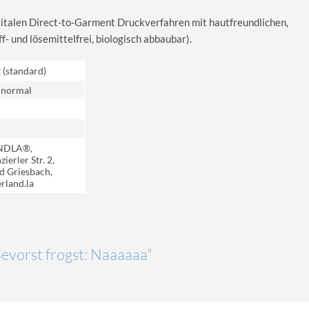
igitalen Direct-to-Garment Druckverfahren mit hautfreundlichen,
 und lösemittelfrei, biologisch abbaubar).
t (standard)
 normal
NDLA®,
ierler Str. 2,
d Griesbach,
rland.la
Bevorst frogst: Naaaaaa"