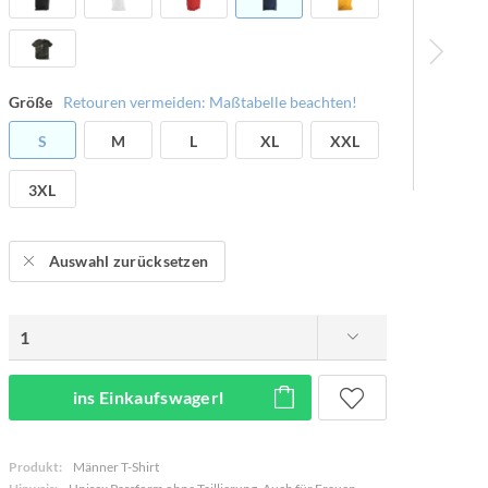
Größe
Retouren vermeiden: Maßtabelle beachten!
S
M
L
XL
XXL
3XL
Auswahl zurücksetzen
ins Einkaufswagerl
Produkt:
Männer T-Shirt