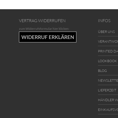
VERTRAG WIDERRUFEN
INFOS
zum Widerrufsformular hier klicken:
ÜBER UNS
WIDERRUF ERKLÄREN
VERANTWO
PRINTED D
LOOKBOOK
BLOG
NEWSLETT
LIEFERZEIT
HÄNDLER W
EINKAUFSV