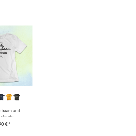
rnbaam und
rstaudn
90 € *