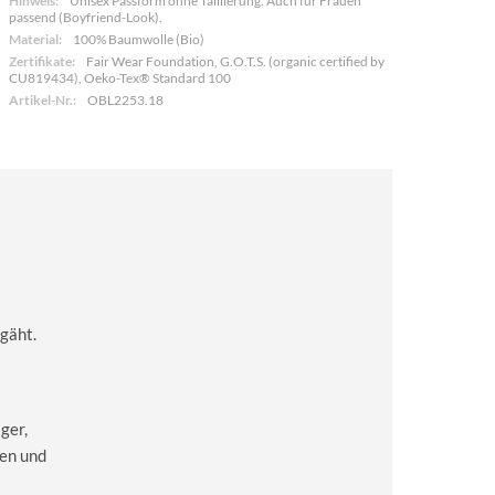
Hinweis:
Unisex Passform ohne Taillierung. Auch für Frauen
passend (Boyfriend-Look).
Material:
100% Baumwolle (Bio)
Zertifikate:
Fair Wear Foundation, G.O.T.S. (organic certified by
CU819434), Oeko-Tex® Standard 100
Artikel-Nr.:
OBL2253.18
 gäht.
ger,
en und