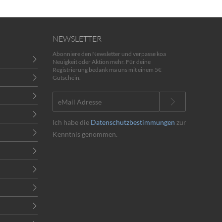
NEWSLETTER
Abonniere den Newsletter und verpasse koa
Neuigkeit oder Aktion mehr. Für deine
Registrierung bedank ma uns mit einem 5€
Gutschein.
Ich habe die
Datenschutzbestimmungen
zur
Kenntnis genommen.