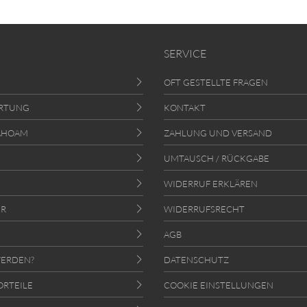
SERVICE
OFT GESTELLTE FRAGEN
RTUNG
KONTAKT
AHOAM
ZAHLUNG UND VERSAND
UMTAUSCH / RÜCKGABE
WIDERRUF ERKLÄREN
ER
WIDERRUFSRECHT
AGB
ERDEN?
DATENSCHUTZ
ORTEILE
COOKIE EINSTELLUNGEN