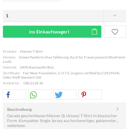
ins Einkaufswagerl
Produkt:
Männer T-Shirt
Hinweis:
Unisex Passform ohne Taillierung. Auch für Frauen passend (Boyfriend-
Look).
Material:
100% Baumwolle (Bio)
Zertifikate:
Fair Wear Foundation, G.O.T.S. (organic certified by CU819434),
Oeko-Tex® Standard 100
Artikel-Nr.:
OBL2228.30
Beschreibung
Gerade geschnittenes Männer (& Unisex) T-Shirt in klassischer
Form. Kompakter Single Jersey aus hochwertiger, gekämmter...
weiterlesen