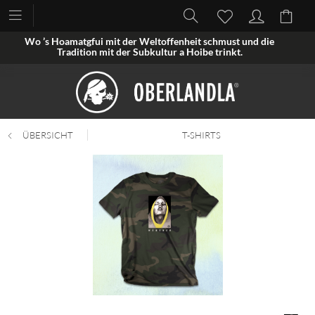
Wo ’s Hoamatgfui mit der Weltoffenheit schmust und die
Tradition mit der Subkultur a Hoibe trinkt.
ÜBERSICHT
T-SHIRTS