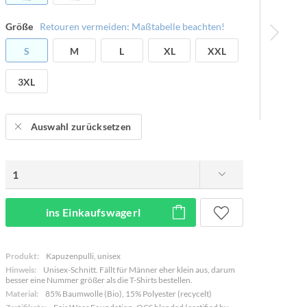
Größe
Retouren vermeiden: Maßtabelle beachten!
S
M
L
XL
XXL
3XL
Auswahl zurücksetzen
ins Einkaufswagerl
Produkt:
Kapuzenpulli, unisex
Hinweis:
Unisex-Schnitt. Fällt für Männer eher klein aus, darum
besser eine Nummer größer als die T-Shirts bestellen.
Material:
85% Baumwolle (Bio), 15% Polyester (recycelt)