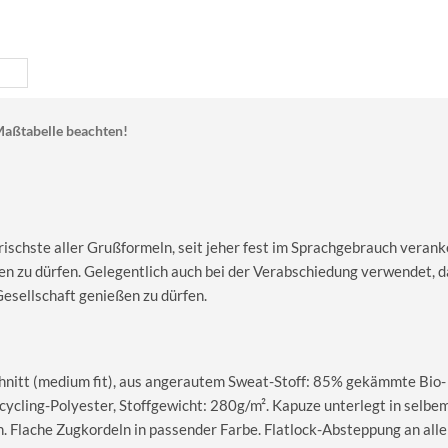
aßtabelle beachten!
rischste aller Grußformeln, seit jeher fest im Sprachgebrauch veran
n zu dürfen. Gelegentlich auch bei der Verabschiedung verwendet, d
esellschaft genießen zu dürfen.
nitt (medium fit), aus angerautem Sweat-Stoff: 85% gekämmte Bio-
cling-Polyester, Stoffgewicht: 280g/m². Kapuze unterlegt in selbe
. Flache Zugkordeln in passender Farbe. Flatlock-Absteppung an all