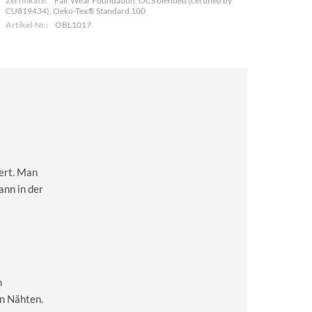
Zertifikate:
Fair Wear Foundation, OCS blended (certified by
CU819434), Oeko-Tex® Standard 100
Artikel-Nr.:
OBL1017
kert. Man
ann in der
m
en Nähten.