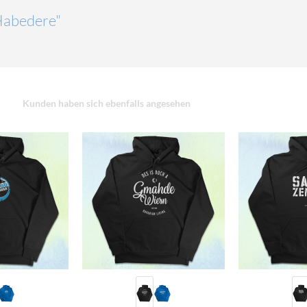
"Habedere"
Kunden haben sich ebenfalls angesehen