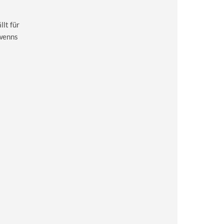
lt für
 wenns