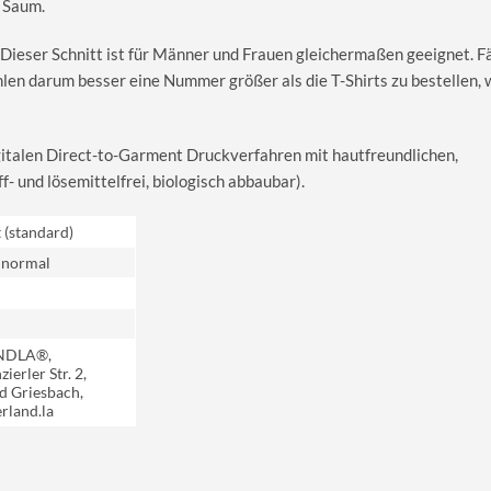
 Saum.
 Dieser Schnitt ist für Männer und Frauen gleichermaßen geeignet. Fäl
hlen darum besser eine Nummer größer als die T-Shirts zu bestellen,
igitalen Direct-to-Garment Druckverfahren mit hautfreundlichen,
 und lösemittelfrei, biologisch abbaubar).
t (standard)
 normal
NDLA®,
ierler Str. 2,
d Griesbach,
rland.la