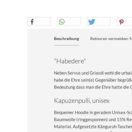
Beschreibung
Retouren vermeiden: M
"Habedere"
Neben Servus und Griasdi wohl die urbai
habe die Ehre sein(e) Gegenüber begrüße
Bedeutung dass man die Ehre hatte die G
Kapuzenpulli, unisex
Bequemer Hoodie in geradem Unisex-Sch
Baumwolle (ringgesponnen) und 15% Recy
Material. Aufgesetzte Känguruh-Taschen