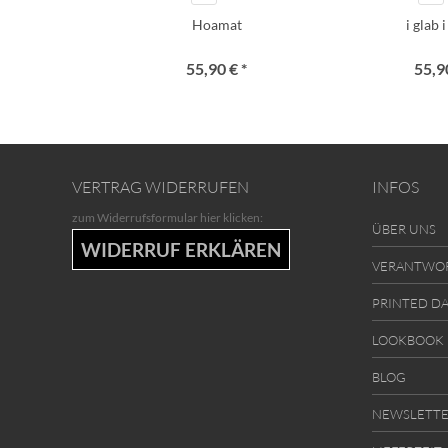
Hoamat
i glab 
55,90 € *
55,90
VERTRAG WIDERRUFEN
INFOS
zum Widerrufsformular hier klicken:
ÜBER UNS
WIDERRUF ERKLÄREN
VERANTWO
PRINTED D
LOOKBOOK
BLOG
NEWSLETT