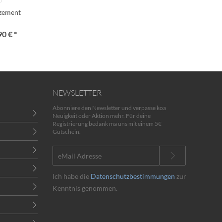
lzement
90 € *
NEWSLETTER
Abonniere den Newsletter und verpasse koa
Neuigkeit oder Aktion mehr. Für deine
Registrierung bedank ma uns mit einem 5€
Gutschein.
Ich habe die
Datenschutzbestimmungen
zur
Kenntnis genommen.