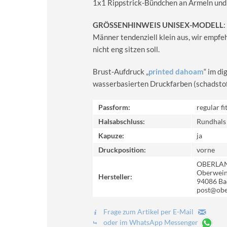
1x1 Rippstrick-Bündchen an Ärmeln und
GRÖSSENHINWEIS UNISEX-MODELL
:
Männer tendenziell klein aus, wir empfe
nicht eng sitzen soll.
Brust-Aufdruck „
printed dahoam
“ im d
wasserbasierten Druckfarben (schadstoff-
Passform:
regular fi
Halsabschluss:
Rundhals
Kapuze:
ja
Druckposition:
vorne
OBERLA
Oberweinz
Hersteller:
94086 Ba
post@obe
Frage zum Artikel per E-Mail
oder im WhatsApp Messenger