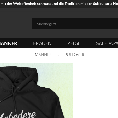
mit der Weltoffenheit schmust und die Tradition mit der Subkultur a Hoi
ÄNNER
FRAUEN
ZEIGL
SALE %%
MÄNNER
PULLOVER