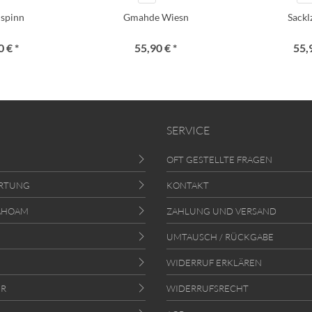
i spinn
Gmahde Wiesn
Sack
 € *
55,90 € *
55,
SERVICE
OFT GESTELLTE FRAGEN
RTUNG
KONTAKT
AHOAM
ZAHLUNG UND VERSAND
UMTAUSCH / RÜCKGABE
WIDERRUF ERKLÄREN
ER
WIDERRUFSRECHT