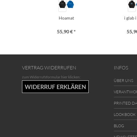
Hoamat
i glab 
55,90 € *
55,90
VERTRAG WIDERRUFEN
INFOS
zum Widerrufsformular hier klicken:
ÜBER UNS
WIDERRUF ERKLÄREN
VERANTWO
PRINTED D
LOOKBOOK
BLOG