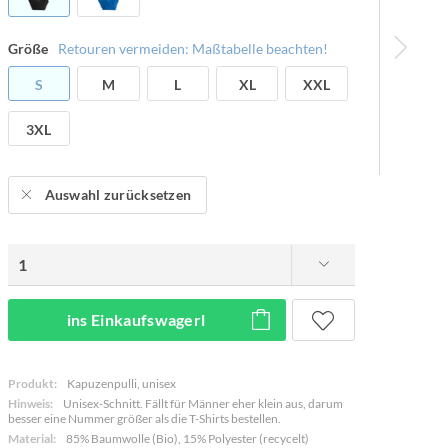
Größe
Retouren vermeiden: Maßtabelle beachten!
S
M
L
XL
XXL
3XL
Auswahl zurücksetzen
ins Einkaufswagerl
Produkt:
Kapuzenpulli, unisex
Hinweis:
Unisex-Schnitt. Fällt für Männer eher klein aus, darum
besser eine Nummer größer als die T-Shirts bestellen.
Material:
85% Baumwolle (Bio), 15% Polyester (recycelt)