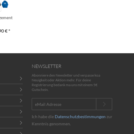
lzement
90 € *
NEWSLETTER
Abonniere den Newsletter und verpasse koa
Neuigkeit oder Aktion mehr. Für deine
Registrierung bedank ma uns mit einem 5€
Gutschein.
Ich habe die
Datenschutzbestimmungen
zur
Kenntnis genommen.