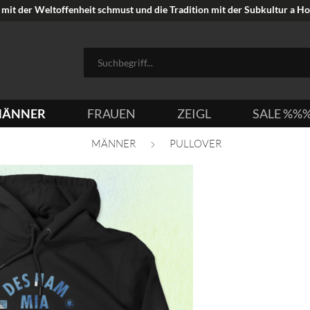
mit der Weltoffenheit schmust und die Tradition mit der Subkultur a Hoi
ÄNNER
FRAUEN
ZEIGL
SALE %%
MÄNNER
PULLOVER