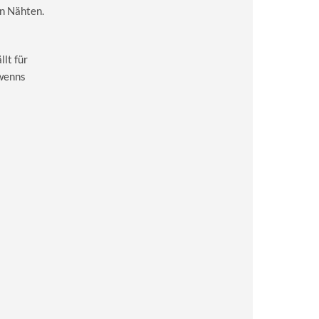
en Nähten.
lt für
 wenns