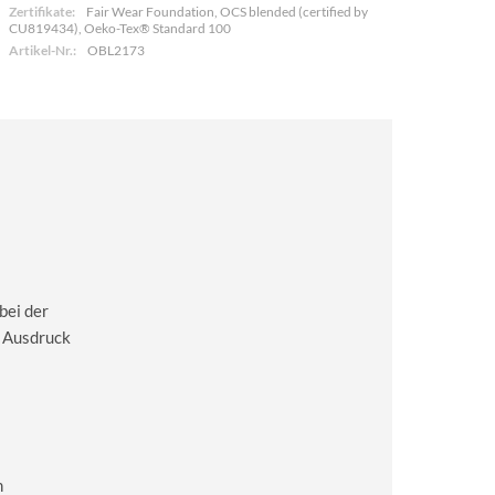
Zertifikate:
Fair Wear Foundation, OCS blended (certified by
CU819434), Oeko-Tex® Standard 100
Artikel-Nr.:
OBL2173
bei der
m Ausdruck
m