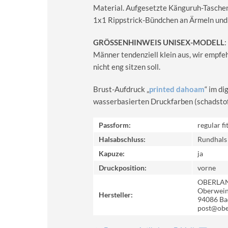
Material. Aufgesetzte Känguruh-Taschen
1x1 Rippstrick-Bündchen an Ärmeln und
GRÖSSENHINWEIS UNISEX-MODELL
:
Männer tendenziell klein aus, wir empfe
nicht eng sitzen soll.
Brust-Aufdruck „
printed dahoam
“ im d
wasserbasierten Druckfarben (schadstoff-
Passform:
regular fi
Halsabschluss:
Rundhals
Kapuze:
ja
Druckposition:
vorne
OBERLA
Oberweinz
Hersteller:
94086 Ba
post@obe