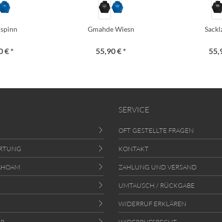
i spinn
Gmahde Wiesn
Sack
 € *
55,90 € *
55,
SERVICE
OFT GESTELLTE FRAGEN
RTUNG
KONTAKT
AHOAM
ZAHLUNG UND VERSAND
UMTAUSCH / RÜCKGABE
WIDERRUF ERKLÄREN