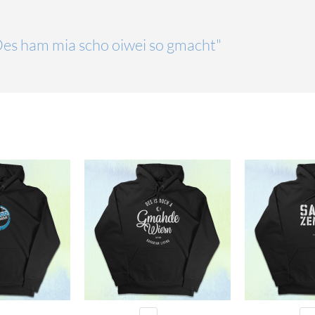
"Des ham mia scho oiwei so gmacht"