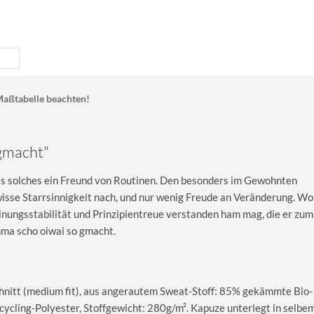
aßtabelle beachten!
 gmacht"
ls solches ein Freund von Routinen. Den besonders im Gewohnten
sse Starrsinnigkeit nach, und nur wenig Freude an Veränderung. Wo
inungsstabilität und Prinzipientreue verstanden ham mag, die er zu
mma scho oiwai so gmacht.
nitt (medium fit), aus angerautem Sweat-Stoff: 85% gekämmte Bio-
cling-Polyester, Stoffgewicht: 280g/m². Kapuze unterlegt in selbe