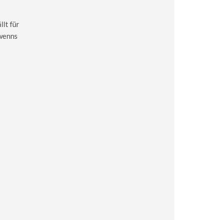
lt für
 wenns