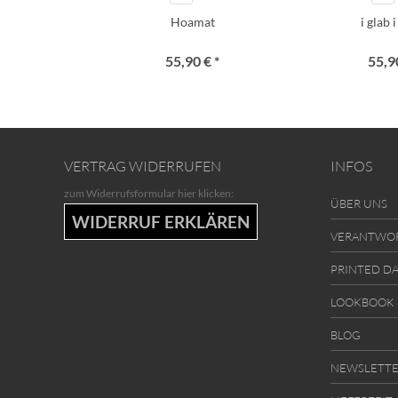
Hoamat
i glab 
55,90 € *
55,90
VERTRAG WIDERRUFEN
INFOS
zum Widerrufsformular hier klicken:
ÜBER UNS
WIDERRUF ERKLÄREN
VERANTWO
PRINTED D
LOOKBOOK
BLOG
NEWSLETT