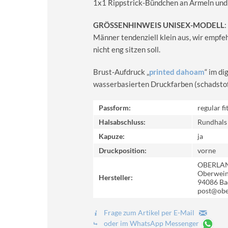
1x1 Rippstrick-Bündchen an Ärmeln und
GRÖSSENHINWEIS UNISEX-MODELL
:
Männer tendenziell klein aus, wir empfe
nicht eng sitzen soll.
Brust-Aufdruck „
printed dahoam
“ im d
wasserbasierten Druckfarben (schadstoff-
Passform:
regular fi
Halsabschluss:
Rundhals
Kapuze:
ja
Druckposition:
vorne
OBERLA
Oberweinz
Hersteller:
94086 Ba
post@obe
Frage zum Artikel per E-Mail
oder im WhatsApp Messenger