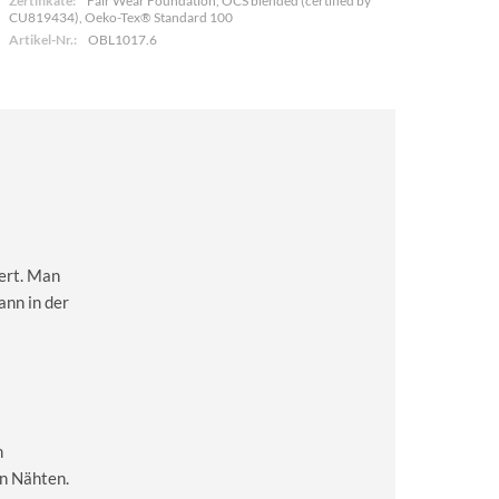
Zertifikate:
Fair Wear Foundation, OCS blended (certified by
CU819434), Oeko-Tex® Standard 100
Artikel-Nr.:
OBL1017.6
kert. Man
ann in der
m
en Nähten.