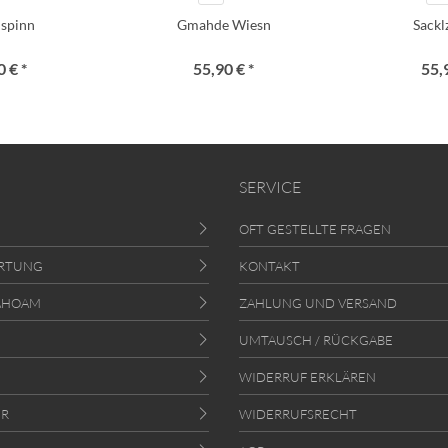
i spinn
Gmahde Wiesn
Sack
 € *
55,90 € *
55,
SERVICE
OFT GESTELLTE FRAGEN
RTUNG
KONTAKT
AHOAM
ZAHLUNG UND VERSAND
UMTAUSCH / RÜCKGABE
WIDERRUF ERKLÄREN
ER
WIDERRUFSRECHT