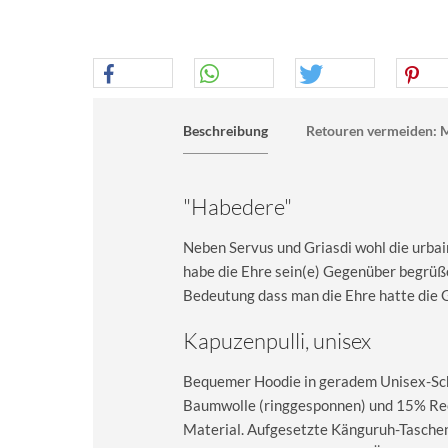
Beschreibung
Retouren vermeiden: M
"Habedere"
Neben Servus und Griasdi wohl die urbai
habe die Ehre sein(e) Gegenüber begrüße
Bedeutung dass man die Ehre hatte die G
Kapuzenpulli, unisex
Bequemer Hoodie in geradem Unisex-Sch
Baumwolle (ringgesponnen) und 15% Recy
Material. Aufgesetzte Känguruh-Taschen