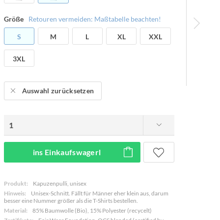
Größe
Retouren vermeiden: Maßtabelle beachten!
S
M
L
XL
XXL
3XL
Auswahl zurücksetzen
ins Einkaufswagerl
Produkt:
Kapuzenpulli, unisex
Hinweis:
Unisex-Schnitt. Fällt für Männer eher klein aus, darum
besser eine Nummer größer als die T-Shirts bestellen.
Material:
85% Baumwolle (Bio), 15% Polyester (recycelt)