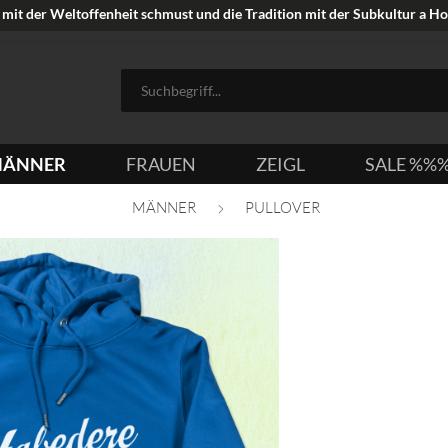
mit der Weltoffenheit schmust und die Tradition mit der Subkultur a Hoi
ÄNNER
FRAUEN
ZEIGL
SALE %%
MÄNNER
PULLOVER