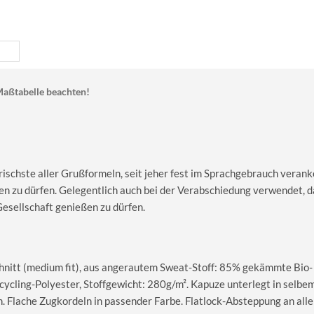
aßtabelle beachten!
rischste aller Grußformeln, seit jeher fest im Sprachgebrauch veran
n zu dürfen. Gelegentlich auch bei der Verabschiedung verwendet, d
esellschaft genießen zu dürfen.
nitt (medium fit), aus angerautem Sweat-Stoff: 85% gekämmte Bio-
cling-Polyester, Stoffgewicht: 280g/m². Kapuze unterlegt in selbe
. Flache Zugkordeln in passender Farbe. Flatlock-Absteppung an all