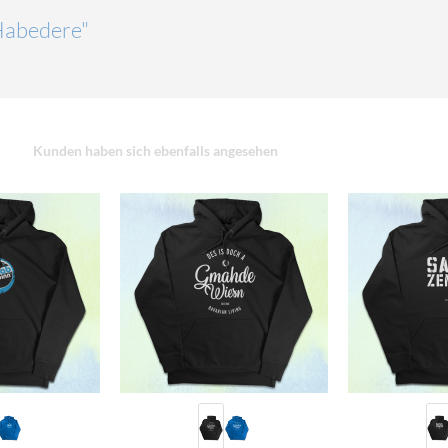
"Habedere"
Kunden haben sich ebenfalls angesehen