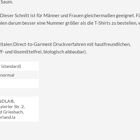
 Saum.
 Dieser Schnitt ist für Männer und Frauen gleichermaßen geeignet. Fäl
hlen darum besser eine Nummer größer als die T-Shirts zu bestellen,
igitalen Direct-to-Garment Druckverfahren mit hautfreundlichen,
 und lösemittelfrei, biologisch abbaubar).
t (standard)
 normal
NDLA®,
ierler Str. 2,
d Griesbach,
rland.la