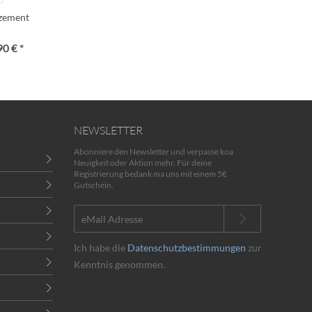
lzement
90 € *
NEWSLETTER
Abonniere den Newsletter und verpasse koa
Neuigkeit oder Aktion mehr. Für deine
Registrierung bedank ma uns mit einem 5€
Gutschein.
Ich habe die
Datenschutzbestimmungen
zur
Kenntnis genommen.