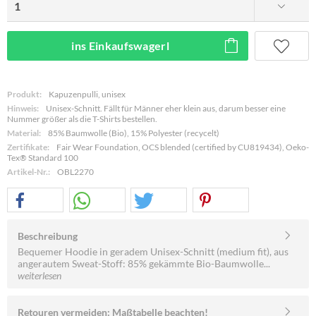
ins Einkaufswagerl
Produkt:
Kapuzenpulli, unisex
Hinweis:
Unisex-Schnitt. Fällt für Männer eher klein aus, darum besser eine
Nummer größer als die T-Shirts bestellen.
Material:
85% Baumwolle (Bio), 15% Polyester (recycelt)
Zertifikate:
Fair Wear Foundation, OCS blended (certified by CU819434), Oeko-
Tex® Standard 100
Artikel-Nr.:
OBL2270
Beschreibung
Bequemer Hoodie in geradem Unisex-Schnitt (medium fit), aus
angerautem Sweat-Stoff: 85% gekämmte Bio-Baumwolle...
weiterlesen
Retouren vermeiden: Maßtabelle beachten!