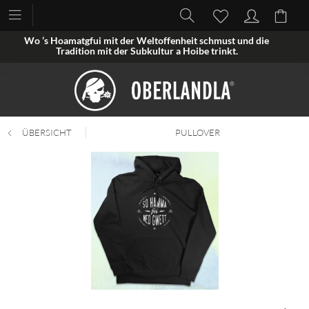
Wo ’s Hoamatgfui mit der Weltoffenheit schmust und die
Tradition mit der Subkultur a Hoibe trinkt.
ÜBERSICHT
PULLOVER