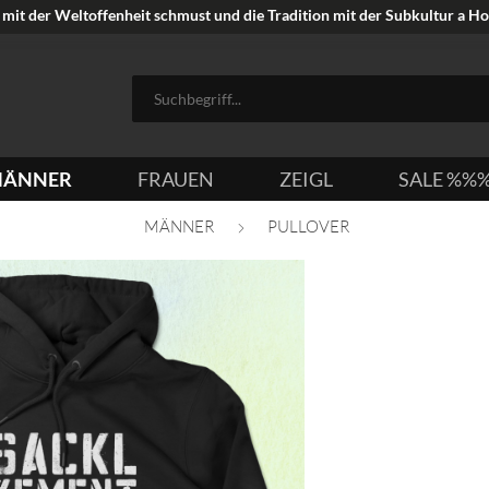
mit der Weltoffenheit schmust und die Tradition mit der Subkultur a Hoi
ÄNNER
FRAUEN
ZEIGL
SALE %%
MÄNNER
PULLOVER