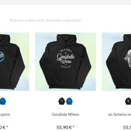
Kunden haben sich ebenfalls angesehen
i spinn
Gmahde Wiesn
an Scheiss m
 € *
55,90 € *
55,