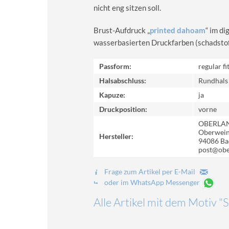
nicht eng sitzen soll.
Brust-Aufdruck „
printed dahoam
“ im d
wasserbasierten Druckfarben (schadstoff-
Passform:
regular fi
Halsabschluss:
Rundhals
Kapuze:
ja
Druckposition:
vorne
OBERLA
Oberweinz
Hersteller:
94086 Ba
post@obe
Frage zum Artikel per E-Mail
oder im WhatsApp Messenger
Alle Artikel mit dem Motiv 