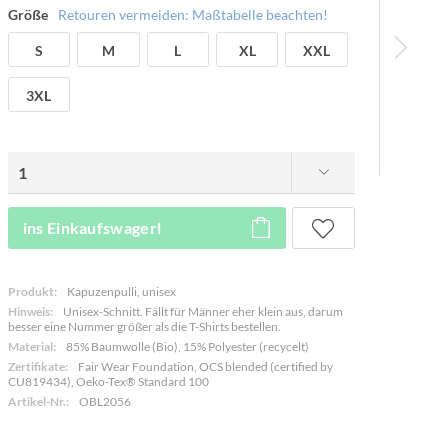
Größe
Retouren vermeiden: Maßtabelle beachten!
S
M
L
XL
XXL
3XL
ins Einkaufswagerl
Produkt:
Kapuzenpulli, unisex
Hinweis:
Unisex-Schnitt. Fällt für Männer eher klein aus, darum
besser eine Nummer größer als die T-Shirts bestellen.
Material:
85% Baumwolle (Bio), 15% Polyester (recycelt)
Zertifikate:
Fair Wear Foundation, OCS blended (certified by
CU819434), Oeko-Tex® Standard 100
Artikel-Nr.:
OBL2056