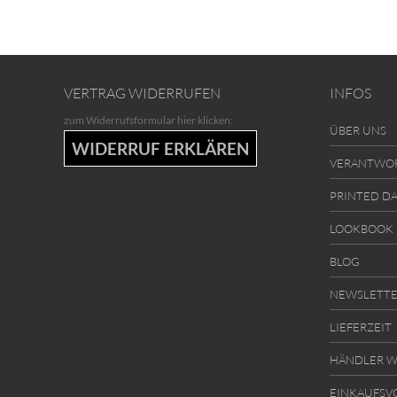
VERTRAG WIDERRUFEN
INFOS
zum Widerrufsformular hier klicken:
ÜBER UNS
WIDERRUF ERKLÄREN
VERANTWO
PRINTED D
LOOKBOOK
BLOG
NEWSLETT
LIEFERZEIT
HÄNDLER W
EINKAUFSV