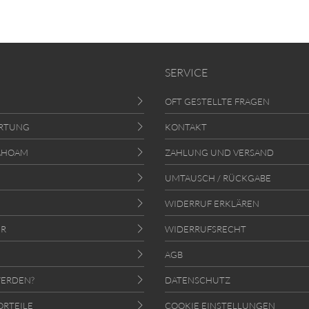
SERVICE
OFT GESTELLTE FRAGEN
RTUNG
KONTAKT
AHOAM
ZAHLUNG UND VERSAND
UMTAUSCH / RÜCKGABE
WIDERRUF ERKLÄREN
ER
WIDERRUFSRECHT
AGB
ERDEN?
DATENSCHUTZ
ORTEILE
COOKIE EINSTELLUNGEN