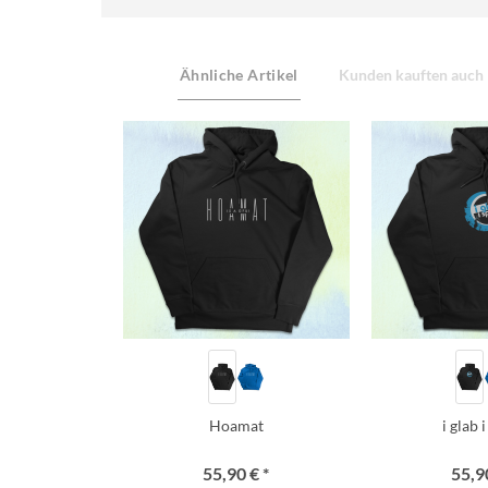
Ähnliche Artikel
Kunden kauften auch
Hoamat
i glab 
55,90 € *
55,90