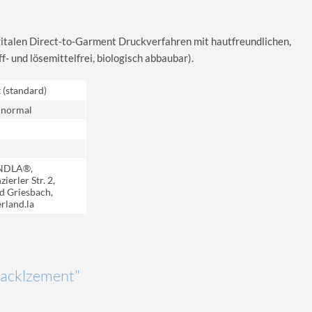
igitalen Direct-to-Garment Druckverfahren mit hautfreundlichen,
 und lösemittelfrei, biologisch abbaubar).
t (standard)
 normal
NDLA®,
ierler Str. 2,
d Griesbach,
rland.la
"Sacklzement"