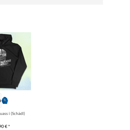
uass i (Schädl)
90 € *