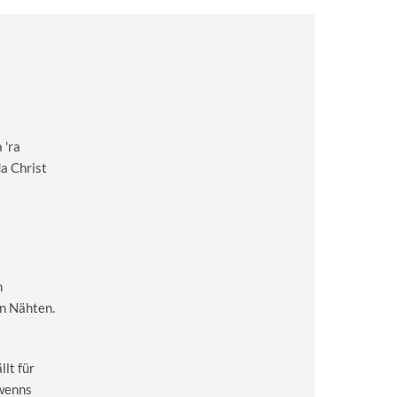
 'ra
a Christ
m
en Nähten.
lt für
 wenns