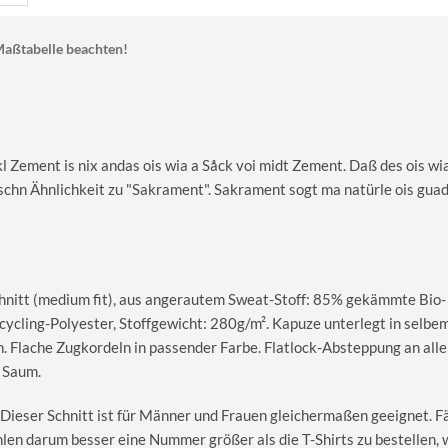
aßtabelle beachten!
l Zement is nix andas ois wia a Såck voi midt Zement. Daß des ois wia
ischn Ähnlichkeit zu "Sakrament". Sakrament sogt ma natürle ois guad
nitt (medium fit), aus angerautem Sweat-Stoff: 85% gekämmte Bio-
cling-Polyester, Stoffgewicht: 280g/m². Kapuze unterlegt in selbe
. Flache Zugkordeln in passender Farbe. Flatlock-Absteppung an all
 Saum.
 Dieser Schnitt ist für Männer und Frauen gleichermaßen geeignet. Fäl
hlen darum besser eine Nummer größer als die T-Shirts zu bestellen,