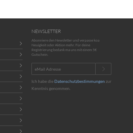
NEWSLETTER
Abonniere den Newsletter und verpasse koa
Neuigkeit oder Aktion mehr. Für deine
Registrierung bedank ma uns mit einem 5€
Gutschein.
Ich habe die
Datenschutzbestimmungen
zur
Kenntnis genommen.