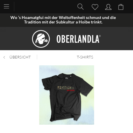
Wo ’s Hoamatgfui mit der Weltoffenheit schmust und die
Tradition mit der Subkultur a Hoibe trinkt.
ÜBERSICHT
T-SHIRTS