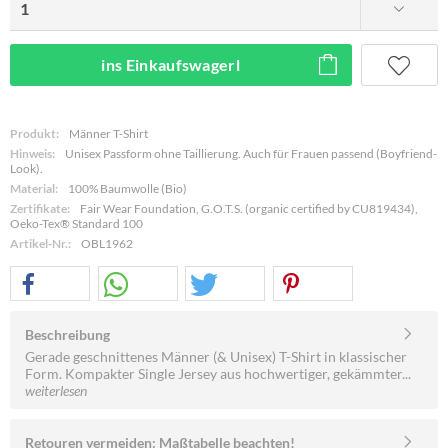
ins Einkaufswagerl
Produkt:
Männer T-Shirt
Hinweis:
Unisex Passform ohne Taillierung. Auch für Frauen passend (Boyfriend-
Look).
Material:
100% Baumwolle (Bio)
Zertifikate:
Fair Wear Foundation, G.O.T.S. (organic certified by CU819434),
Oeko-Tex® Standard 100
Artikel-Nr.:
OBL1962
Beschreibung
Gerade geschnittenes Männer (& Unisex) T-Shirt in klassischer
Form. Kompakter Single Jersey aus hochwertiger, gekämmter...
weiterlesen
Retouren vermeiden: Maßtabelle beachten!