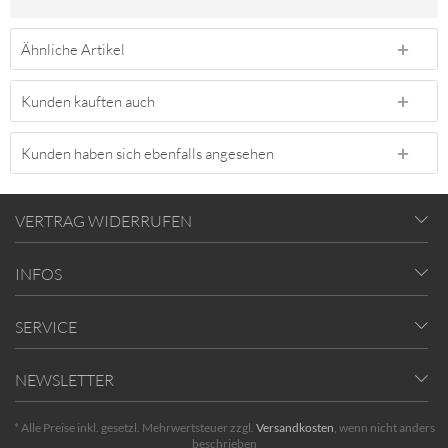
Ähnliche Artikel
Kunden kauften auch
Kunden haben sich ebenfalls angesehen
VERTRAG WIDERRUFEN
INFOS
SERVICE
NEWSLETTER
* Alle Preise inkl. gesetzl. Mehrwertsteuer zzgl.
Versandkosten
, wenn nicht anders
beschrieben