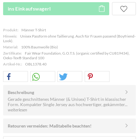
ins Einkaufswagerl
Produkt:
Männer T-Shirt
Hinweis:
Unisex Passform ohne Taillierung. Auch für Frauen passend (Boyfriend-
Look).
Material:
100% Baumwolle (Bio)
Zertifikate:
Fair Wear Foundation, G.O.T.S. (organic certified by CU819434),
Oeko-Tex® Standard 100
Artikel-Nr.:
OBL1378.40
Beschreibung
Gerade geschnittenes Männer (& Unisex) T-Shirt in klassischer
Form. Kompakter Single Jersey aus hochwertiger, gekämmter...
weiterlesen
Retouren vermeiden: Maßtabelle beachten!