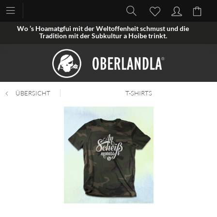
Wo ’s Hoamatgfui mit der Weltoffenheit schmust und die
Tradition mit der Subkultur a Hoibe trinkt.
ÜBERSICHT
T-SHIRTS