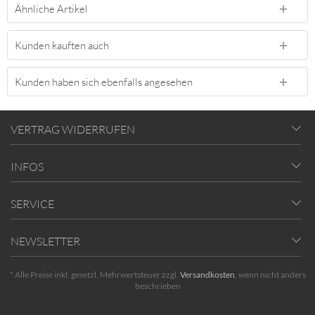
Ähnliche Artikel
Kunden kauften auch
Kunden haben sich ebenfalls angesehen
VERTRAG WIDERRUFEN
INFOS
SERVICE
NEWSLETTER
* Alle Preise inkl. gesetzl. Mehrwertsteuer zzgl.
Versandkosten
, wenn nicht anders
beschrieben