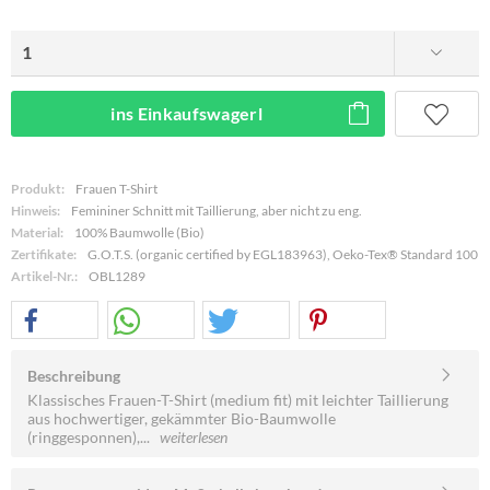
ins Einkaufswagerl
Produkt:
Frauen T-Shirt
Hinweis:
Femininer Schnitt mit Taillierung, aber nicht zu eng.
Material:
100% Baumwolle (Bio)
Zertifikate:
G.O.T.S. (organic certified by EGL183963), Oeko-Tex® Standard 100
Artikel-Nr.:
OBL1289
Beschreibung
Klassisches Frauen-T-Shirt (medium fit) mit leichter Taillierung
aus hochwertiger, gekämmter Bio-Baumwolle
(ringgesponnen),...
weiterlesen