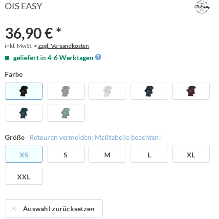
OIS EASY
36,90 € *
inkl. MwSt. •
zzgl. Versandkosten
geliefert in 4-6 Werktagen
Farbe
Größe
Retouren vermeiden: Maßtabelle beachten!
XS
S
M
L
XL
XXL
Auswahl zurücksetzen