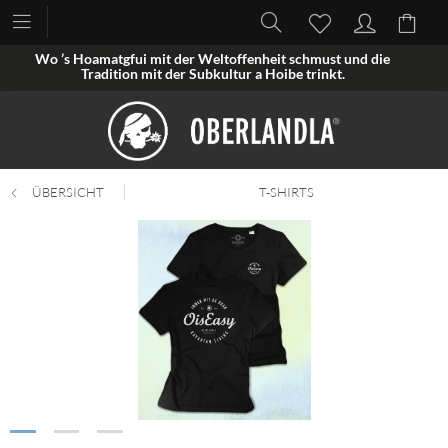
Wo ’s Hoamatgfui mit der Weltoffenheit schmust und die
Tradition mit der Subkultur a Hoibe trinkt.
ÜBERSICHT
T-SHIRTS