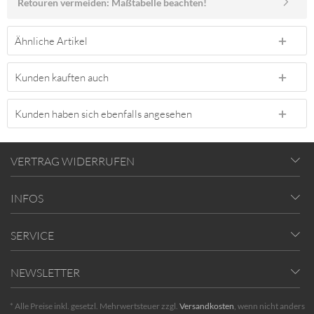
Retouren vermeiden: Maßtabelle beachten!
Ähnliche Artikel
Kunden kauften auch
Kunden haben sich ebenfalls angesehen
VERTRAG WIDERRUFEN
INFOS
SERVICE
NEWSLETTER
* Alle Preise inkl. gesetzl. Mehrwertsteuer zzgl.
Versandkosten
, wenn nicht anders