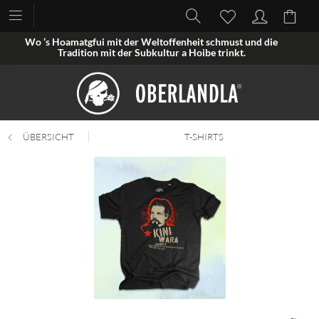
Wo ’s Hoamatgfui mit der Weltoffenheit schmust und die
Tradition mit der Subkultur a Hoibe trinkt.
ÜBERSICHT
T-SHIRTS