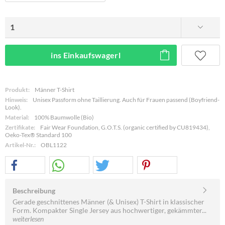
ins Einkaufswagerl
Produkt:
Männer T-Shirt
Hinweis:
Unisex Passform ohne Taillierung. Auch für Frauen passend (Boyfriend-
Look).
Material:
100% Baumwolle (Bio)
Zertifikate:
Fair Wear Foundation, G.O.T.S. (organic certified by CU819434),
Oeko-Tex® Standard 100
Artikel-Nr.:
OBL1122
Beschreibung
Gerade geschnittenes Männer (& Unisex) T-Shirt in klassischer
Form. Kompakter Single Jersey aus hochwertiger, gekämmter...
weiterlesen