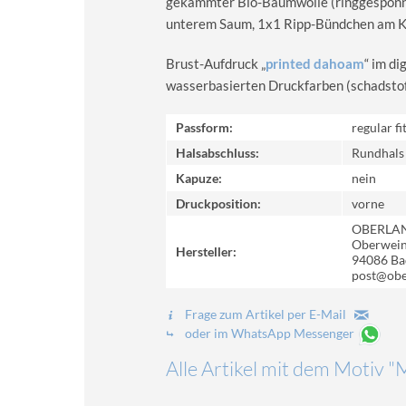
gekämmter Bio-Baumwolle (ringgesponn
unterem Saum, 1x1 Ripp-Bündchen am Kra
Brust-Aufdruck „
printed dahoam
“ im d
wasserbasierten Druckfarben (schadstoff-
Passform:
regular fi
Halsabschluss:
Rundhals
Kapuze:
nein
Druckposition:
vorne
OBERLA
Oberweinz
Hersteller:
94086 Ba
post@obe
Frage zum Artikel per E-Mail
oder im WhatsApp Messenger
Alle Artikel mit dem Motiv 