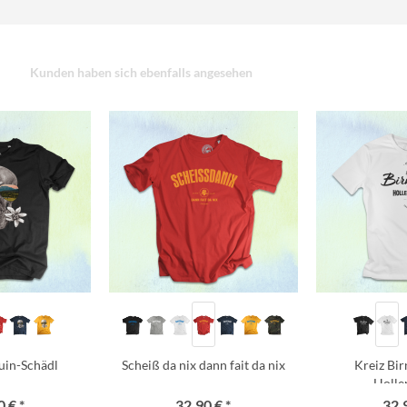
Kunden haben sich ebenfalls angesehen
uin-Schädl
Scheiß da nix dann fait da nix
Kreiz Bi
Holle
 € *
32,90 € *
32,