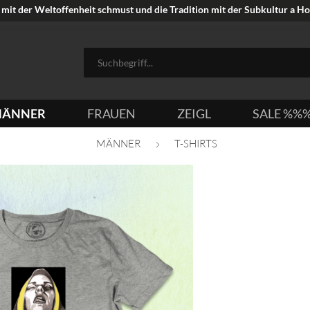
mit der Weltoffenheit schmust und die Tradition mit der Subkultur a Hoi
ÄNNER
FRAUEN
ZEIGL
SALE %%
MÄNNER
T-SHIRTS