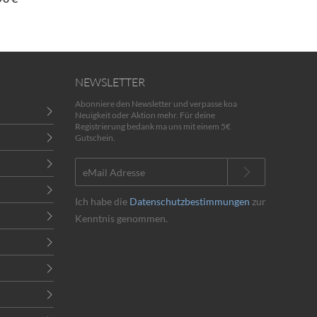
NEWSLETTER
Abonniere den Newsletter und verpasse koa
Neuigkeit oder Aktion mehr. Für deine
Registrierung bedank ma uns mit einem 5€
Gutschein.
Ich habe die
Datenschutzbestimmungen
zur
Kenntnis genommen.