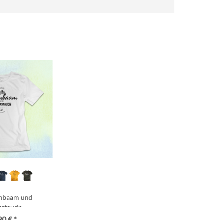
rnbaam und
rstaudn
90 € *