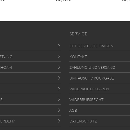
SERVICE
OFT GESTELLTE FRAGEN
RTUNG
KONTAKT
AHOAM
ZAHLUNG UND VERSAND
UMTAUSCH / RÜCKGABE
WIDERRUF ERKLÄREN
ER
WIDERRUFSRECHT
AGB
ERDEN?
DATENSCHUTZ