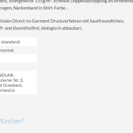
en), Stoffgewicht 155g/m². Schmale Doppelabsteppung an Ärmelend
gen, Nackenband in Shirt-Farbe. .
igitalen Direct-to-Garment Druckverfahren mit hautfreundlichen,
 und lösemittelfrei, biologisch abbaubar).
t (standard)
 normal
NDLA®,
ierler Str. 2,
d Griesbach,
rland.la
"München"