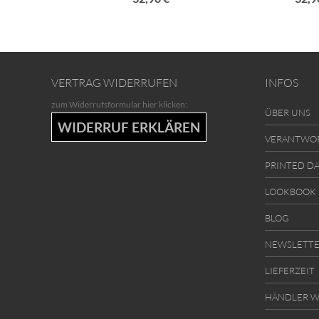
VERTRAG WIDERRUFEN
INFOS
zum Widerrufsformular hier klicken:
ÜBER UNS
WIDERRUF ERKLÄREN
VERANTWO
PRINTED D
LOOKBOOK
BLOG
NEWSLETT
LIEFERZEIT
HÄNDLER W