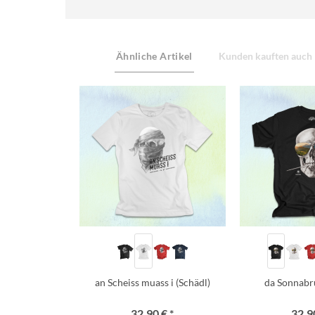
Ähnliche Artikel
Kunden kauften auch
an Scheiss muass i (Schädl)
da Sonnabr
32,90 € *
32,90