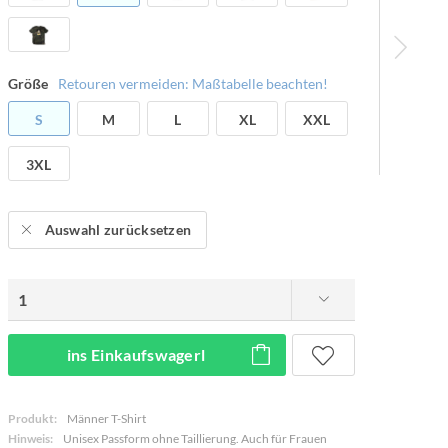
Größe
Retouren vermeiden: Maßtabelle beachten!
S
M
L
XL
XXL
3XL
Auswahl zurücksetzen
ins Einkaufswagerl
Produkt:
Männer T-Shirt
Hinweis:
Unisex Passform ohne Taillierung. Auch für Frauen