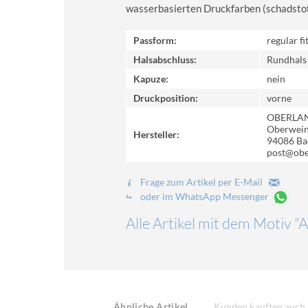
wasserbasierten Druckfarben (schadstoff-
Passform:
regular fi
Halsabschluss:
Rundhals
Kapuze:
nein
Druckposition:
vorne
OBERLA
Oberweinz
Hersteller:
94086 Ba
post@obe
Frage zum Artikel per E-Mail
oder im WhatsApp Messenger
Alle Artikel mit dem Motiv 
Ähnliche Artikel
Kunden kauften auch