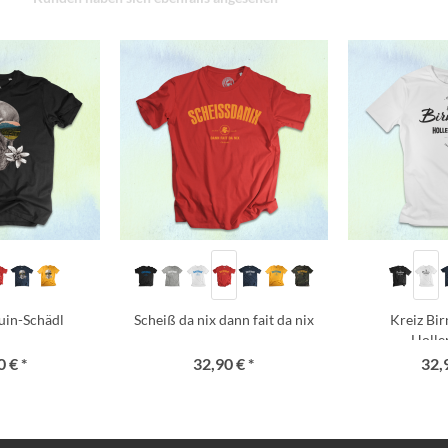
uin-Schädl
Scheiß da nix dann fait da nix
Kreiz Bi
Holle
 € *
32,90 € *
32,