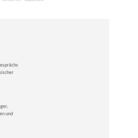
Gesprächs
sischer
ger,
en und