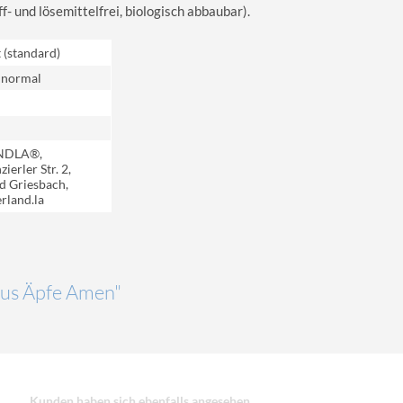
 und lösemittelfrei, biologisch abbaubar).
t (standard)
 normal
NDLA®,
ierler Str. 2,
d Griesbach,
rland.la
"Aus Äpfe Amen"
Kunden haben sich ebenfalls angesehen