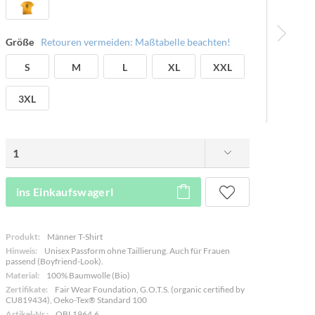
Größe
Retouren vermeiden: Maßtabelle beachten!
S
M
L
XL
XXL
3XL
ins Einkaufswagerl
Produkt:
Männer T-Shirt
Hinweis:
Unisex Passform ohne Taillierung. Auch für Frauen
passend (Boyfriend-Look).
Material:
100% Baumwolle (Bio)
Zertifikate:
Fair Wear Foundation, G.O.T.S. (organic certified by
CU819434), Oeko-Tex® Standard 100
Artikel-Nr.:
OBL1964.6