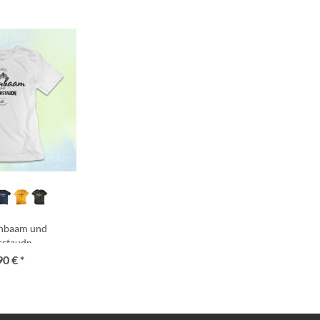
rnbaam und
rstaudn
90 € *