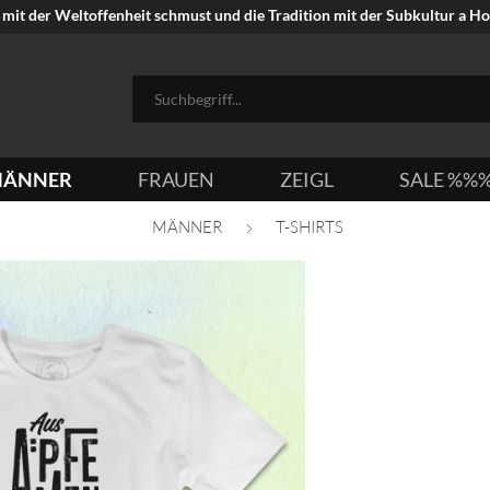
mit der Weltoffenheit schmust und die Tradition mit der Subkultur a Hoi
ÄNNER
FRAUEN
ZEIGL
SALE %%
MÄNNER
T-SHIRTS