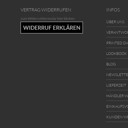
VERTRAG WIDERRUFEN
INFOS
zum Widerrufsformular hier klicken:
ÜBER UNS
WIDERRUF ERKLÄREN
VERANTWO
PRINTED D
LOOKBOOK
BLOG
NEWSLETT
LIEFERZEIT
HÄNDLER W
EINKAUFSV
KUNDEN W