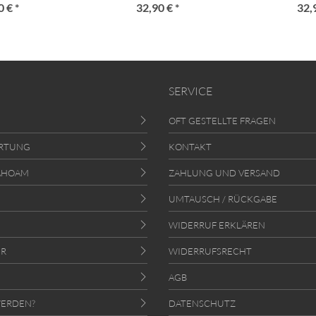
 € *
32,90 € *
32,
SERVICE
OFT GESTELLTE FRAGEN
RTUNG
KONTAKT
AHOAM
ZAHLUNG UND VERSAND
UMTAUSCH / RÜCKGABE
WIDERRUF ERKLÄREN
ER
WIDERRUFSRECHT
AGB
ERDEN?
DATENSCHUTZ