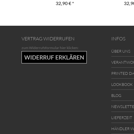
32,90 € *
32,90
VERTRAG WIDERRUFEN
INFOS
zum Widerrufsformular hier klicken:
ÜBER UNS
WIDERRUF ERKLÄREN
VERANTWO
PRINTED D
LOOKBOOK
BLOG
NEWSLETT
LIEFERZEIT
HÄNDLER W