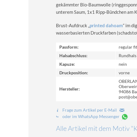
gekämmter Bio-Baumwolle (ringgesponn
unterem Saum, 1x1 Ripp-Bündchen am Kra
Brust-Aufdruck „
printed dahoam
“ im d
wasserbasierten Druckfarben (schadstoff-
Passform:
regular fi
Halsabschluss:
Rundhals
Kapuze:
nein
Druckposition:
vorne
OBERLA
Oberweinz
Hersteller:
94086 Ba
post@obe
Frage zum Artikel per E-Mail
oder im WhatsApp Messenger
Alle Artikel mit dem Motiv 