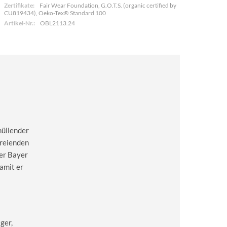
Zertifikate:
Fair Wear Foundation, G.O.T.S. (organic certified by
CU819434), Oeko-Tex® Standard 100
Artikel-Nr.:
OBL2113.24
hüllender
hreienden
der Bayer
damit er
ger,