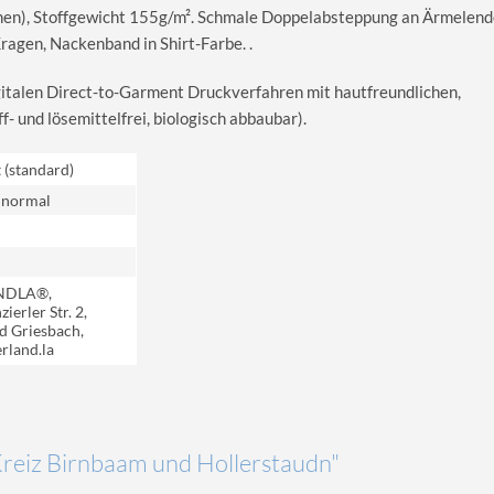
en), Stoffgewicht 155g/m². Schmale Doppelabsteppung an Ärmelend
gen, Nackenband in Shirt-Farbe. .
igitalen Direct-to-Garment Druckverfahren mit hautfreundlichen,
 und lösemittelfrei, biologisch abbaubar).
t (standard)
 normal
NDLA®,
ierler Str. 2,
d Griesbach,
rland.la
"Kreiz Birnbaam und Hollerstaudn"