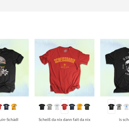
uin-Schädl
Scheiß da nix dann fait da nix
is sc