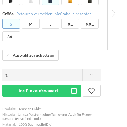
Größe
Retouren vermeiden: Maßtabelle beachten!
S
M
L
XL
XXL
3XL
Auswahl zurücksetzen
ins Einkaufswagerl
Produkt:
Männer T-Shirt
Hinweis:
Unisex Passform ohne Taillierung. Auch für Frauen
passend (Boyfriend-Look).
Material:
100% Baumwolle (Bio)