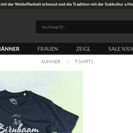
mit der Weltoffenheit schmust und die Tradition mit der Subkultur a Hoi
ÄNNER
FRAUEN
ZEIGL
SALE %%
MÄNNER
T-SHIRTS