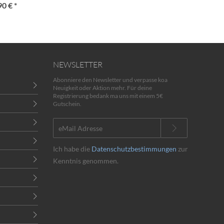
90 € *
NEWSLETTER
Abonniere den Newsletter und verpasse koa
Neuigkeit oder Aktion mehr. Für deine
Registrierung bedank ma uns mit einem 5€
Gutschein.
Ich habe die
Datenschutzbestimmungen
zur
Kenntnis genommen.