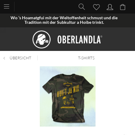
Wo ’s Hoamatgfui mit der Weltoffenheit schmust und die
Tradition mit der Subkultur a Hoibe trinkt.
ÜBERSICHT
T-SHIRTS