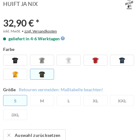
HUIFT JA NIX
32,90 € *
inkl. MwSt. •
zzgl. Versandkosten
geliefert in 4-6 Werktagen
Farbe
Größe
Retouren vermeiden: Maßtabelle beachten!
S
M
L
XL
XXL
3XL
Auswahl zurücksetzen