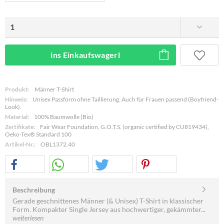
ins Einkaufswagerl
Produkt:
Männer T-Shirt
Hinweis:
Unisex Passform ohne Taillierung. Auch für Frauen passend (Boyfriend-
Look).
Material:
100% Baumwolle (Bio)
Zertifikate:
Fair Wear Foundation, G.O.T.S. (organic certified by CU819434),
Oeko-Tex® Standard 100
Artikel-Nr.:
OBL1372.40
Beschreibung
Gerade geschnittenes Männer (& Unisex) T-Shirt in klassischer
Form. Kompakter Single Jersey aus hochwertiger, gekämmter...
weiterlesen