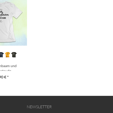
rnbaam und
rstaudn
90 € *
NEWSLETTER