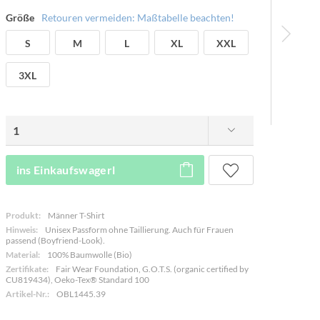
Größe
Retouren vermeiden: Maßtabelle beachten!
S
M
L
XL
XXL
3XL
ins Einkaufswagerl
Produkt:
Männer T-Shirt
Hinweis:
Unisex Passform ohne Taillierung. Auch für Frauen
passend (Boyfriend-Look).
Material:
100% Baumwolle (Bio)
Zertifikate:
Fair Wear Foundation, G.O.T.S. (organic certified by
CU819434), Oeko-Tex® Standard 100
Artikel-Nr.:
OBL1445.39