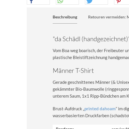
Beschreibung
Retouren vermeiden: M
"da Schädl (handgezeichnet)
Vom Boa weg boarisch, der Freibeuter unt
plastische Bleistiftzeichnung handgemach
Männer T-Shirt
Gerade geschnittenes Männer (& Unisex) 
gekämmter Bio-Baumwolle (ringgesponn
unterem Saum, 1x1 Ripp-Bündchen am Kra
Brust-Aufdruck „
printed dahoam
“ im d
wasserbasierten Druckfarben (schadstoff-
Passform:
regular fi