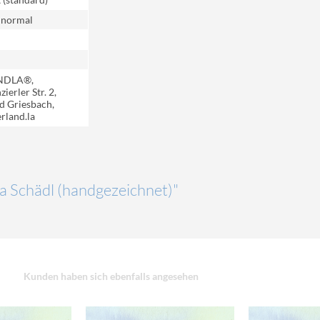
 normal
NDLA®,
ierler Str. 2,
d Griesbach,
rland.la
da Schädl (handgezeichnet)"
Kunden haben sich ebenfalls angesehen