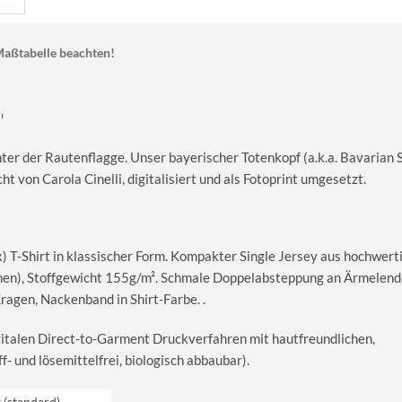
aßtabelle beachten!
"
er der Rautenflagge. Unser bayerischer Totenkopf (a.k.a. Bavarian S
t von Carola Cinelli, digitalisiert und als Fotoprint umgesetzt.
T-Shirt in klassischer Form. Kompakter Single Jersey aus hochwerti
en), Stoffgewicht 155g/m². Schmale Doppelabsteppung an Ärmelend
gen, Nackenband in Shirt-Farbe. .
igitalen Direct-to-Garment Druckverfahren mit hautfreundlichen,
 und lösemittelfrei, biologisch abbaubar).
t (standard)