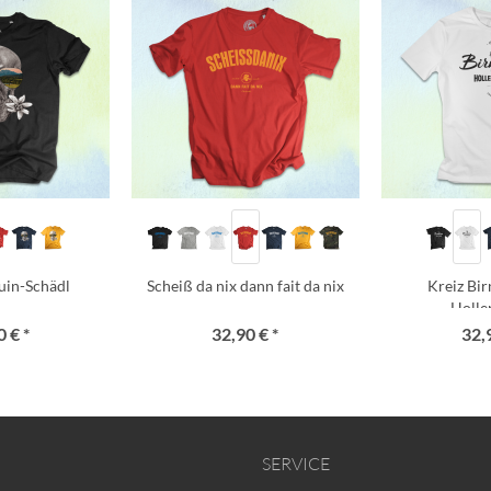
uin-Schädl
Scheiß da nix dann fait da nix
Kreiz Bi
Holle
 € *
32,90 € *
32,
SERVICE