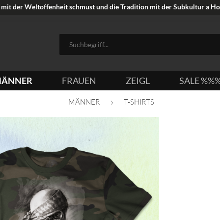
mit der Weltoffenheit schmust und die Tradition mit der Subkultur a Hoi
ÄNNER
FRAUEN
ZEIGL
SALE %%
MÄNNER
T-SHIRTS