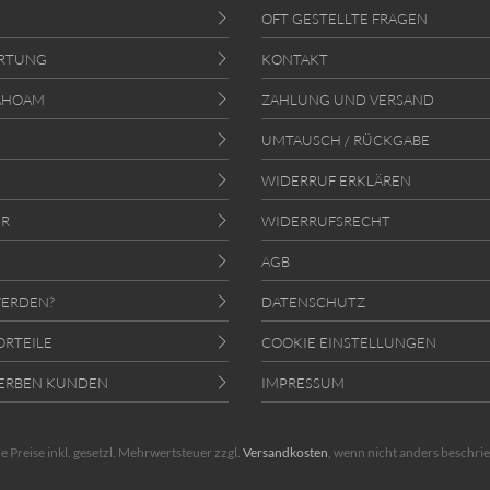
OFT GESTELLTE FRAGEN
RTUNG
KONTAKT
AHOAM
ZAHLUNG UND VERSAND
UMTAUSCH / RÜCKGABE
WIDERRUF ERKLÄREN
ER
WIDERRUFSRECHT
AGB
ERDEN?
DATENSCHUTZ
ORTEILE
COOKIE EINSTELLUNGEN
ERBEN KUNDEN
IMPRESSUM
le Preise inkl. gesetzl. Mehrwertsteuer zzgl.
Versandkosten
, wenn nicht anders beschri