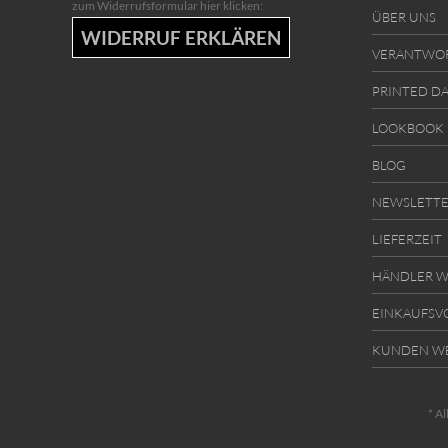
zum Widerrufsformular hier klicken:
ÜBER UNS
WIDERRUF ERKLÄREN
VERANTWO
PRINTED D
LOOKBOOK
BLOG
NEWSLETT
LIEFERZEIT
HÄNDLER W
EINKAUFSV
KUNDEN W
* Al