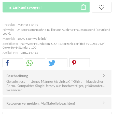
ins Einkaufswagerl
Produkt:
Männer T-Shirt
Hinweis:
Unisex Passform ohne Taillierung. Auch für Frauen passend (Boyfriend-
Look).
Material:
100% Baumwolle (Bio)
Zertifikate:
Fair Wear Foundation, G.O.T.S. (organic certified by CU819434),
Oeko-Tex® Standard 100
Artikel-Nr.:
OBL2147.12
Beschreibung
Gerade geschnittenes Männer (& Unisex) T-Shirt in klassischer
Form. Kompakter Single Jersey aus hochwertiger, gekämmter...
weiterlesen
Retouren vermeiden: Maßtabelle beachten!