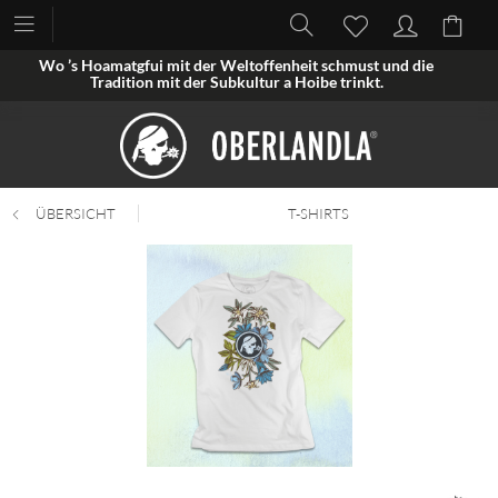
Wo ’s Hoamatgfui mit der Weltoffenheit schmust und die
Tradition mit der Subkultur a Hoibe trinkt.
ÜBERSICHT
T-SHIRTS