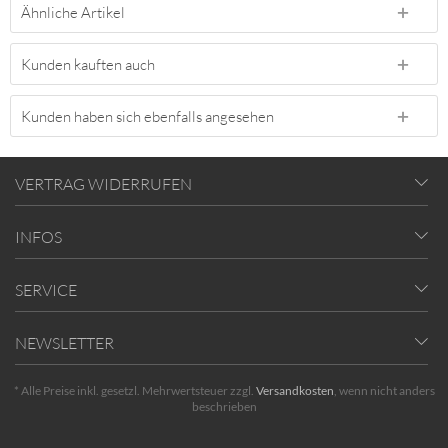
Ähnliche Artikel
Kunden kauften auch
Kunden haben sich ebenfalls angesehen
VERTRAG WIDERRUFEN
INFOS
SERVICE
NEWSLETTER
* Alle Preise inkl. gesetzl. Mehrwertsteuer zzgl.
Versandkosten
, wenn nicht anders
beschrieben