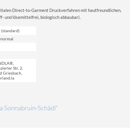
igitalen Direct-to-Garment Druckverfahren mit hautfreundlichen,
 und lösemittelfrei, biologisch abbaubar).
t (standard)
 normal
NDLA®,
ierler Str. 2,
d Griesbach,
rland.la
"da Sonnabruin-Schädl"