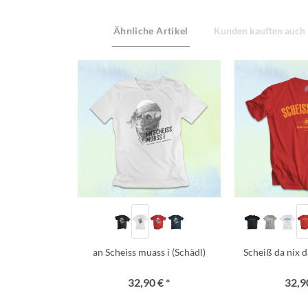
Ähnliche Artikel
Kunden kauften auch
an Scheiss muass i (Schädl)
Scheiß da nix d
32,90 € *
32,90