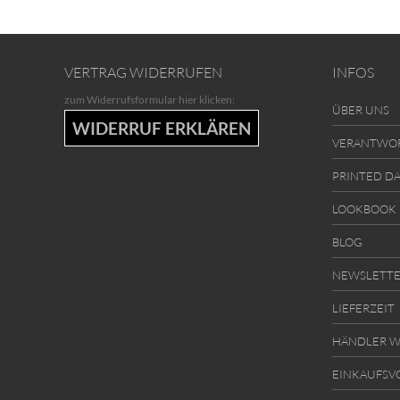
VERTRAG WIDERRUFEN
INFOS
zum Widerrufsformular hier klicken:
ÜBER UNS
WIDERRUF ERKLÄREN
VERANTWO
PRINTED D
LOOKBOOK
BLOG
NEWSLETT
LIEFERZEIT
HÄNDLER W
EINKAUFSV