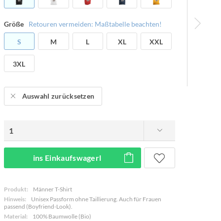
Größe
Retouren vermeiden: Maßtabelle beachten!
S
M
L
XL
XXL
3XL
Auswahl zurücksetzen
ins Einkaufswagerl
Produkt:
Männer T-Shirt
Hinweis:
Unisex Passform ohne Taillierung. Auch für Frauen
passend (Boyfriend-Look).
Material:
100% Baumwolle (Bio)