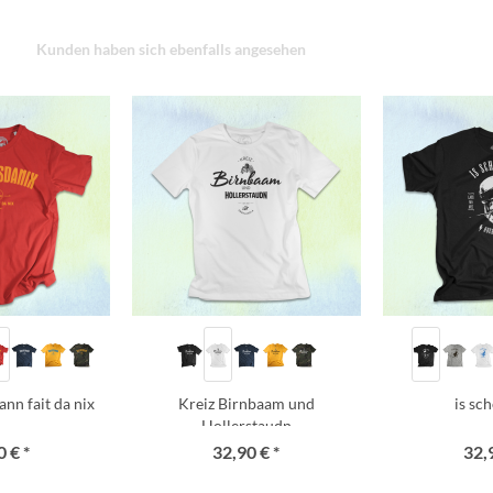
Kunden haben sich ebenfalls angesehen
ann fait da nix
Kreiz Birnbaam und
is sc
Hollerstaudn
 € *
32,90 € *
32,