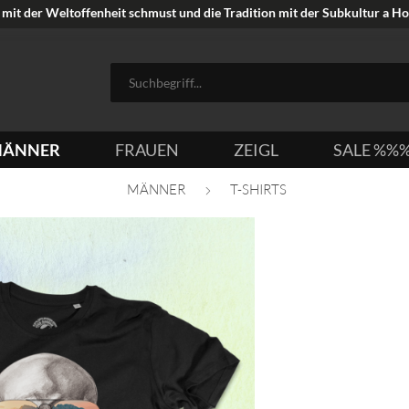
mit der Weltoffenheit schmust und die Tradition mit der Subkultur a Hoi
ÄNNER
FRAUEN
ZEIGL
SALE %%
MÄNNER
T-SHIRTS