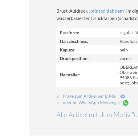
Brust-Aufdruck „
printed dahoam
“ im d
wasserbasierten Druckfarben (schadstoff-
Passform:
regular fi
Halsabschluss:
Rundhals
Kapuze:
nein
Druckposition:
vorne
OBERLA
Oberweinz
Hersteller:
94086 Ba
post@obe
Frage zum Artikel per E-Mail
oder im WhatsApp Messenger
Alle Artikel mit dem Motiv 