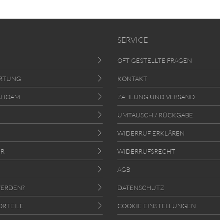
SERVICE
OFT GESTELLTE FRAGEN
RTUNG
KONTAKT
AHOAM
ZAHLUNG UND VERSAND
UMTAUSCH / RÜCKGABE
WIDERRUF ERKLÄREN
ER
WIDERRUFSRECHT
AGB
ERDEN?
DATENSCHUTZ
ORTEILE
COOKIE EINSTELLUNGEN