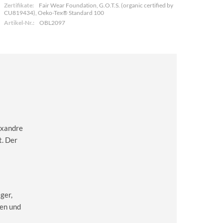
Zertifikate:
Fair Wear Foundation, G.O.T.S. (organic certified by
CU819434), Oeko-Tex® Standard 100
Artikel-Nr.:
OBL2097
exandre
t. Der
ger,
en und