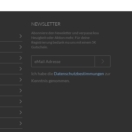
NEWSLETTER
Abonniere den Newsletter und verpasse koa
Neuigkeit oder Aktion mehr. Für deine
Registrierung bedank ma uns mit einem 5€
Gutschein.
Ich habe die
Datenschutzbestimmungen
zur
Kenntnis genommen.