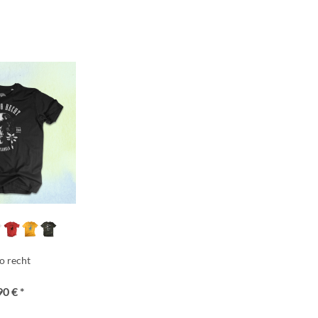
ho recht
90 € *