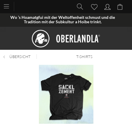
Wo ’s Hoamatgfui mit der Weltoffenheit schmust und die
Tradition mit der Subkultur a Hoibe trinkt.
ÜBERSICHT
T-SHIRTS