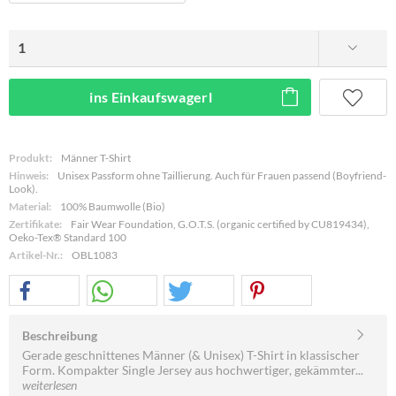
ins Einkaufswagerl
Produkt:
Männer T-Shirt
Hinweis:
Unisex Passform ohne Taillierung. Auch für Frauen passend (Boyfriend-
Look).
Material:
100% Baumwolle (Bio)
Zertifikate:
Fair Wear Foundation, G.O.T.S. (organic certified by CU819434),
Oeko-Tex® Standard 100
Artikel-Nr.:
OBL1083
Beschreibung
Gerade geschnittenes Männer (& Unisex) T-Shirt in klassischer
Form. Kompakter Single Jersey aus hochwertiger, gekämmter...
weiterlesen